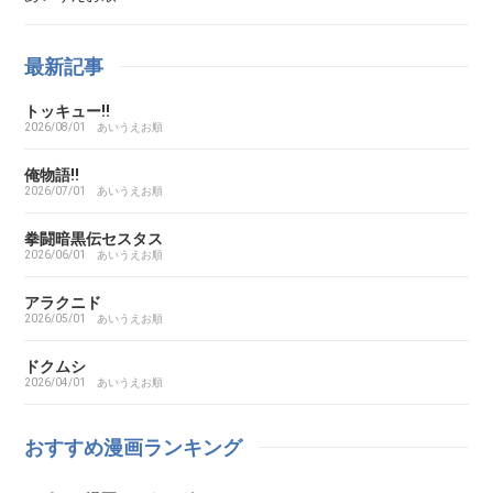
ああ探偵事務所
最新記事
トッキュー!!
ARMS（アームズ）
2026/08/01
あいうえお順
あいこら
俺物語!!
2026/07/01
あいうえお順
アイシールド21
拳闘暗黒伝セスタス
2026/06/01
あいうえお順
I’S（アイズ）
アラクニド
2026/05/01
あいうえお順
藍より青し
ドクムシ
2026/04/01
あいうえお順
アカギ～闇に降り立った天才～
おすすめ漫画ランキング
悪魔とラブソング