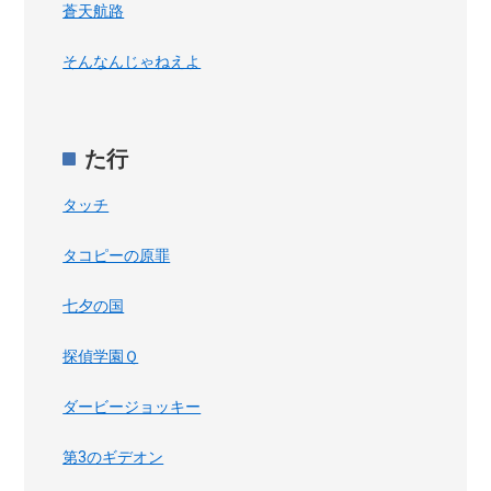
蒼天航路
そんなんじゃねえよ
た行
タッチ
タコピーの原罪
七夕の国
探偵学園Ｑ
ダービージョッキー
第3のギデオン