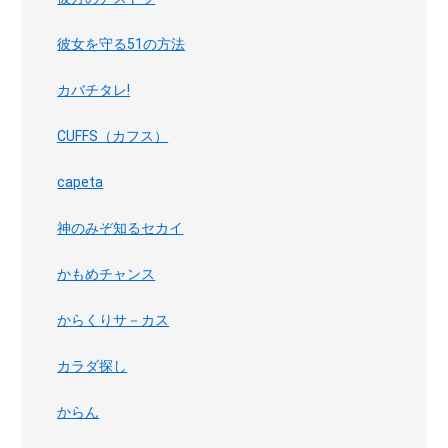
彼女を守る51の方法
カバチタレ!
CUFFS（カフス）
capeta
神のみぞ知るセカイ
かもめチャンス
からくりサ－カス
カラダ探し
からん