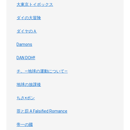
大東京トイボックス
ダイの大冒険
ダイヤのＡ
Damons
DAN DOH!!
チ。―地球の運動について―
地球の放課後
ちさ×ポン
罪と罰 A Falsified Romance
帝一の國