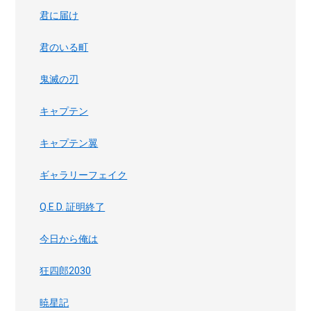
君に届け
君のいる町
鬼滅の刃
キャプテン
キャプテン翼
ギャラリーフェイク
Q.E.D. 証明終了
今日から俺は
狂四郎2030
暁星記