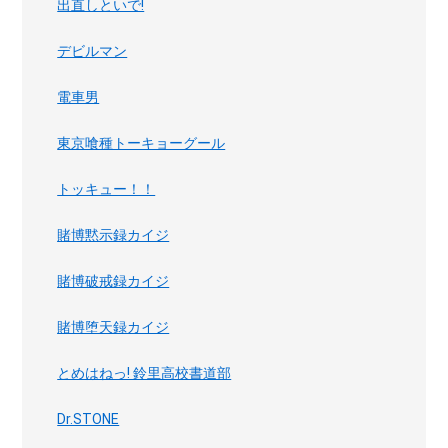
出直しといで!
デビルマン
電車男
東京喰種トーキョーグール
トッキュー！！
賭博黙示録カイジ
賭博破戒録カイジ
賭博堕天録カイジ
とめはねっ! 鈴里高校書道部
Dr.STONE