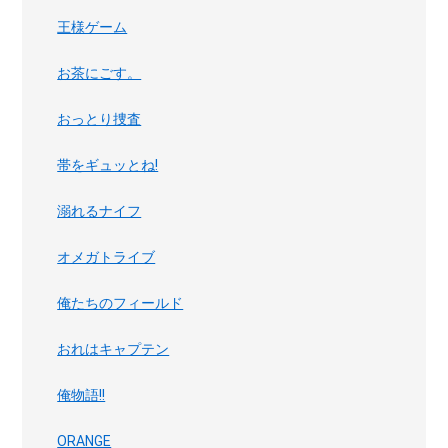
王様ゲーム
お茶にごす。
おっとり捜査
帯をギュッとね!
溺れるナイフ
オメガトライブ
俺たちのフィールド
おれはキャプテン
俺物語!!
ORANGE