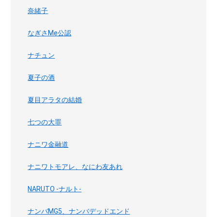
奈緒子
なぎさMe公認
ナチュン
夏子の酒
夏目アラタの結婚
七つの大罪
ナニワ金融道
ナニワトモアレ、なにわ友あれ
NARUTO -ナルト-
ナンバMG5、ナンバデッドエンド