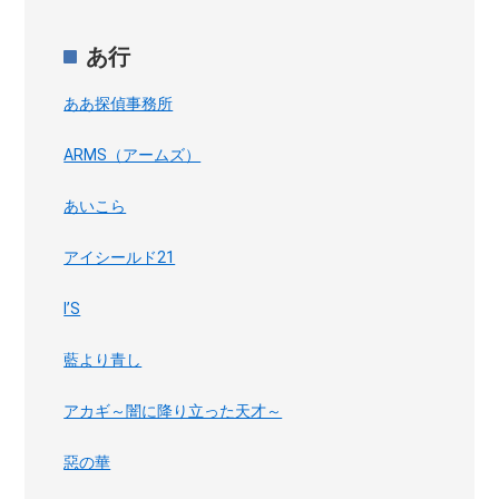
あ行
ああ探偵事務所
ARMS（アームズ）
あいこら
アイシールド21
I’S
藍より青し
アカギ～闇に降り立った天才～
惡の華