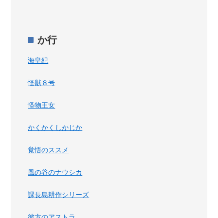
か行
海皇紀
怪獣８号
怪物王女
かくかくしかじか
覚悟のススメ
風の谷のナウシカ
課長島耕作シリーズ
彼方のアストラ