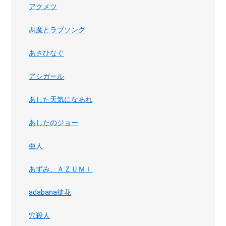
アクメツ
悪魔とラブソング
あさひなぐ
アシガール
あした天気になあれ
あしたのジョー
亜人
あずみ、ＡＺＵＭＩ
adabana徒花
穴殺人