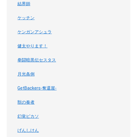
結界師
ケッチン
ケンガンアシュラ
健太やります！
拳闘暗黒伝セスタス
月光条例
GetBackers-奪還屋-
獣の奏者
幻覚ピカソ
げんしけん