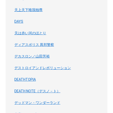
天上天下唯我独尊
DAYS
天は赤い河のほとり
ディアスポリス 異邦警察
デカスロン／山田芳裕
デストロイアンドレボリューション
DEATHTOPIA
DEATH NOTE（デスノ－ト）
デッドマン・ワンダーランド