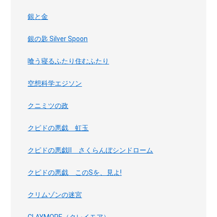
銀と金
銀の匙 Silver Spoon
喰う寝るふたり住むふたり
空想科学エジソン
クニミツの政
クピドの悪戯 虹玉
クピドの悪戯Ⅱ さくらんぼシンドローム
クピドの悪戯 このSを、見よ!
クリムゾンの迷宮