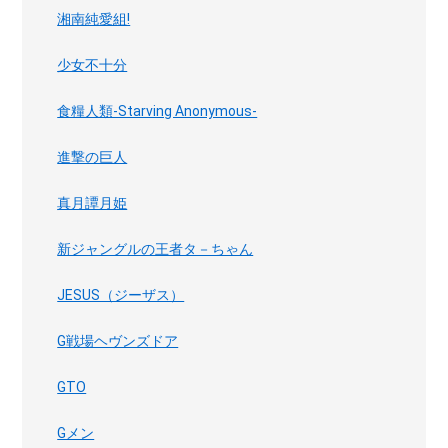
湘南純愛組!
少女不十分
食糧人類-Starving Anonymous-
進撃の巨人
真月譚月姫
新ジャングルの王者タ－ちゃん
JESUS（ジーザス）
G戦場ヘヴンズドア
GTO
Gメン