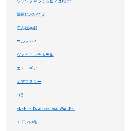
ウダウダやってるヒマはねェ!
部屋においでよ
怨み屋本舗
ウルフガイ
ヴォイニッチホテル
エア・ギア
エアマスター
Ｈ2
EDEN ～It’s an Endless World!～
エデンの檻