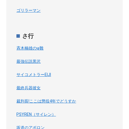
ゴリラーマン
さ行
斉木楠雄のψ難
最強伝説黒沢
サイコメトラーEIJI
最終兵器彼女
裁判長!ここは懲役4年でどうすか
PSYREN（サイレン）
坂道のアポロン