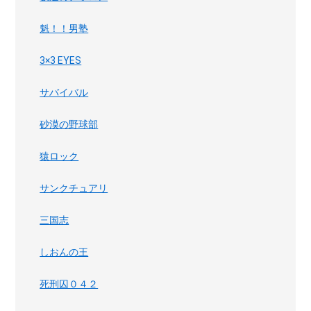
魁！！男塾
3×3 EYES
サバイバル
砂漠の野球部
猿ロック
サンクチュアリ
三国志
しおんの王
死刑囚０４２