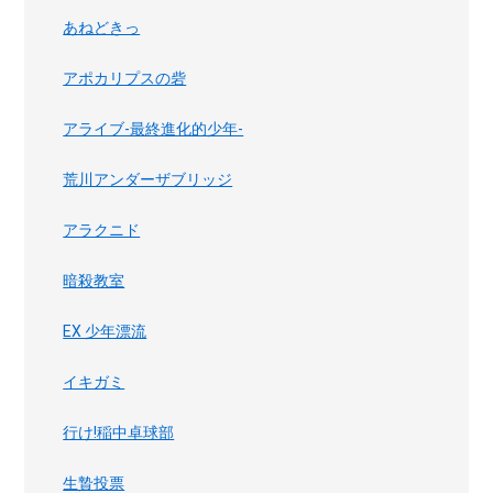
あねどきっ
アポカリプスの砦
アライブ-最終進化的少年-
荒川アンダーザブリッジ
アラクニド
暗殺教室
EX 少年漂流
イキガミ
行け!稲中卓球部
生贄投票