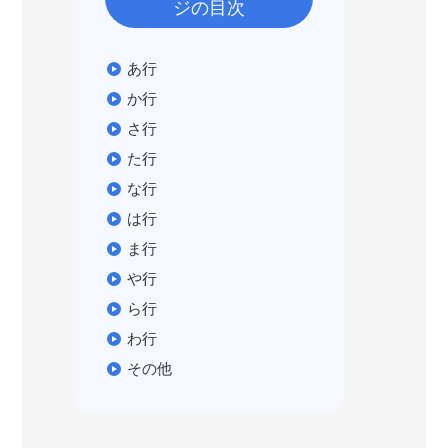
ジの目次
あ行
か行
さ行
た行
な行
は行
ま行
や行
ら行
わ行
その他