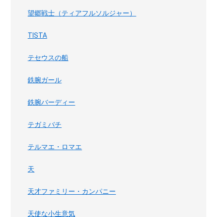
望郷戦士（ティアフルソルジャー）
TISTA
テセウスの船
鉄腕ガール
鉄腕バーディー
テガミバチ
テルマエ・ロマエ
天
天才ファミリー・カンパニー
天使な小生意気