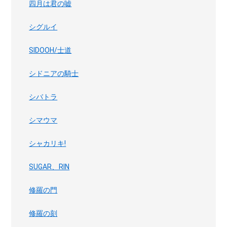
四月は君の嘘
シグルイ
SIDOOH/士道
シドニアの騎士
シバトラ
シマウマ
シャカリキ!
SUGAR、RIN
修羅の門
修羅の刻