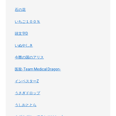
石の花
いちご１００％
頭文字D
いぬやしき
今際の国のアリス
医龍-Team Medical Dragon-
インベスターZ
うさぎドロップ
うしおととら