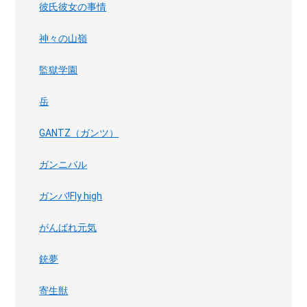
彼氏彼女の事情
神々の山嶺
監獄学園
岳
GANTZ（ガンツ）
ガンニバル
ガンバ!Fly high
がんばれ元気
銃夢
寄生獣