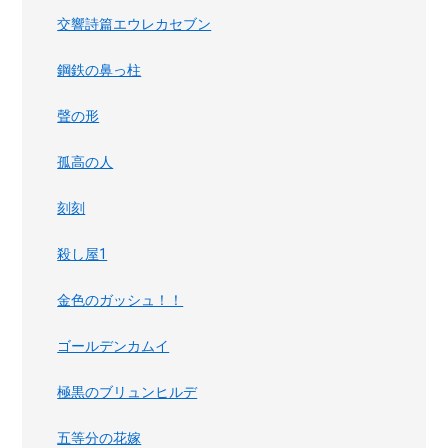
交響詩篇エウレカセブン
鋼鉄の鼻っ柱
聲の形
孤高の人
刻刻
殺し屋1
金色のガッシュ！！
ゴールデンカムイ
極黒のブリュンヒルデ
五等分の花嫁