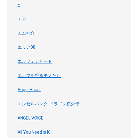
F
エマ
エム×ゼロ
エリア88
エルフェンリート
エルフを狩るモノたち
Angel Heart
エンゼルバンク-ドラゴン桜外伝-
ANGEL VOICE
All You Need Is Kill