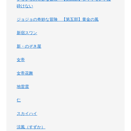
砕けない
ジョジョの奇妙な冒険 【第五部】黄金の風
新宿スワン
新・のぞき屋
女帝
女帝花舞
地雷震
仁
スカイハイ
涼風（すずか）