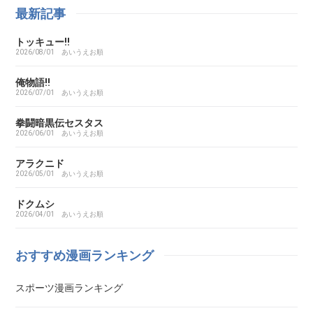
ああ探偵事務所
最新記事
トッキュー!!
ARMS（アームズ）
2026/08/01
あいうえお順
あいこら
俺物語!!
2026/07/01
あいうえお順
アイシールド21
拳闘暗黒伝セスタス
2026/06/01
あいうえお順
I’S（アイズ）
アラクニド
2026/05/01
あいうえお順
藍より青し
ドクムシ
2026/04/01
あいうえお順
アカギ～闇に降り立った天才～
おすすめ漫画ランキング
悪魔とラブソング
スポーツ漫画ランキング
惡の華