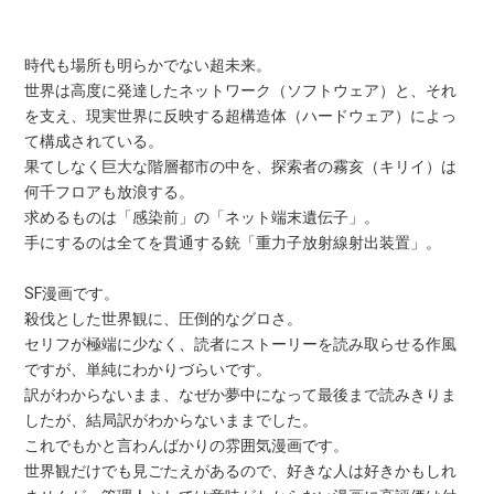
時代も場所も明らかでない超未来。
世界は高度に発達したネットワーク（ソフトウェア）と、それ
を支え、現実世界に反映する超構造体（ハードウェア）によっ
て構成されている。
果てしなく巨大な階層都市の中を、探索者の霧亥（キリイ）は
何千フロアも放浪する。
求めるものは「感染前」の「ネット端末遺伝子」。
手にするのは全てを貫通する銃「重力子放射線射出装置」。
SF漫画です。
殺伐とした世界観に、圧倒的なグロさ。
セリフが極端に少なく、読者にストーリーを読み取らせる作風
ですが、単純にわかりづらいです。
訳がわからないまま、なぜか夢中になって最後まで読みきりま
したが、結局訳がわからないままでした。
これでもかと言わんばかりの雰囲気漫画です。
世界観だけでも見ごたえがあるので、好きな人は好きかもしれ