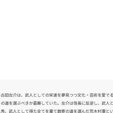
る古田左介は、武人としての栄達を夢見つつ文化・芸術を愛で
らの道を選ぶべきか葛藤していた。左介は信長に反逆し、武人
久秀、武人として得た全てを棄て数寄の道を選んだ荒木村重と