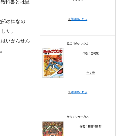
て教科書とは異
≫
詳細はこちら
織部の粋なの
ました。
人はいかんせん
風の谷のナウシカ
す。
作者：宮崎駿
全７巻
≫
詳細はこちら
からくりサ－カス
作者：藤田和日郎