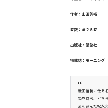
アシガール
作者：山田芳裕
あした天気になあれ
巻数：全２５巻
あしたのジョー
出版社：講談社
亜人
あずみ、ＡＺＵＭＩ
掲載誌：モーニング
adabana徒花
穴殺人
織田信長に仕え
あねどきっ
顔を持ち、どち
道を選んだ松永