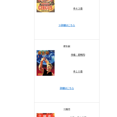
全４３巻
≫詳細はこちら
寄生獣
作者：岩明均
全１０巻
詳細はこちら
三国志