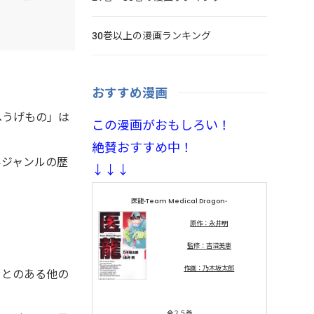
30巻以上の漫画ランキング
おすすめ漫画
へうげもの」は
この漫画がおもしろい！
絶賛おすすめ中！
いジャンルの歴
↓↓↓
医龍-Team Medical Dragon-
原作：永井明
監修：吉沼美恵
作画：乃木坂太郎
ことのある他の
全２５巻