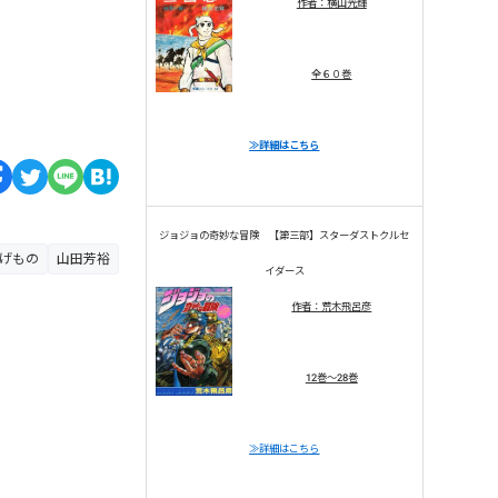
作者：横山光輝
全６０巻
≫詳細はこちら
ジョジョの奇妙な冒険 【第三部】スターダストクルセ
げもの
山田芳裕
イダース
作者：荒木飛呂彦
12巻～28巻
≫詳細はこちら