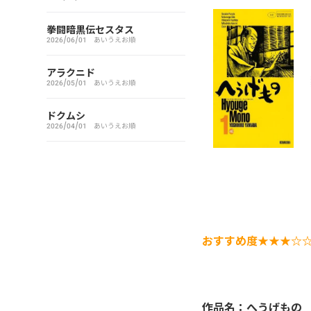
アイシールド21
拳闘暗黒伝セスタス
2026/06/01
あいうえお順
I’S（アイズ）
アラクニド
2026/05/01
あいうえお順
藍より青し
ドクムシ
アカギ～闇に降り立った天才
2026/04/01
あいうえお順
～
悪魔とラブソング
惡の華
おすすめ度★★★☆
アクメツ
あさひなぐ
作品名：へうげもの