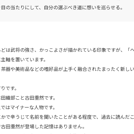
を目の当たりにして、自分の選ぶべき道に想いを巡らせる。
んどは武将の強さ、かっこよさが描かれている印象ですが、「
に主軸を置いています。
と茶器や美術品などの嗜好品が上手く融合されたまったく新し
。
寄りです。
古田織部こと古田重然です。
上ではマイナーな人物です。
にかで辛うじて名前を聞いたことがある程度で、過去に読んだ
で古田重然が登場した記憶はありません。