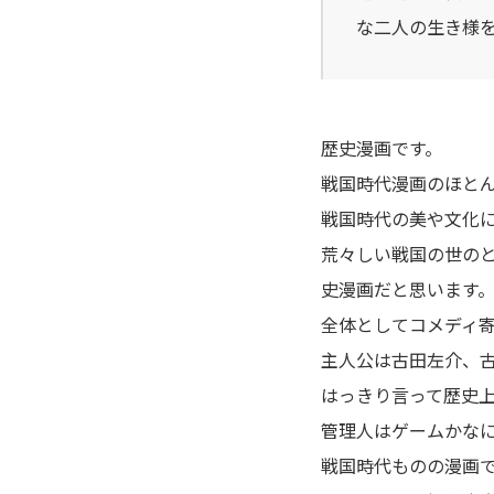
アポカリプスの砦
な二人の生き様
アライブ-最終進化的少年-
荒川アンダーザブリッジ
歴史漫画です。
戦国時代漫画のほと
アラクニド
戦国時代の美や文化
荒々しい戦国の世の
暗殺教室
史漫画だと思います
EX 少年漂流
全体としてコメディ
主人公は古田左介、
いいひと。
はっきり言って歴史
管理人はゲームかな
イキガミ
戦国時代ものの漫画