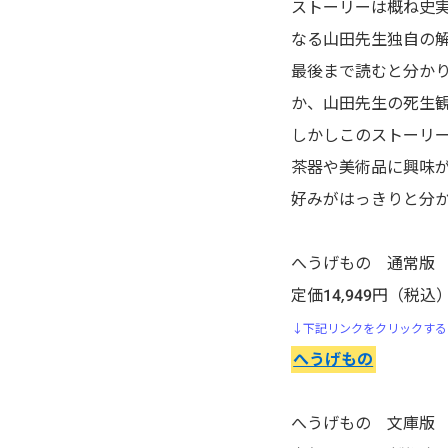
行け!稲中卓球部
ストーリーは概ね史
なる山田先生独自の
生贄投票
最後まで読むと分か
か、山田先生の死生
石の花
しかしこのストーリ
茶器や美術品に興味
いちご１００％
好みがはっきりと分
頭文字D（イニシャル・ディ
ー）
へうげもの 通常版
定価14,949円（税込
いぬやしき
↓下記リンクをクリックする
今際の国のアリス
へうげもの
医龍-Team Medical
へうげもの 文庫版
Dragon-