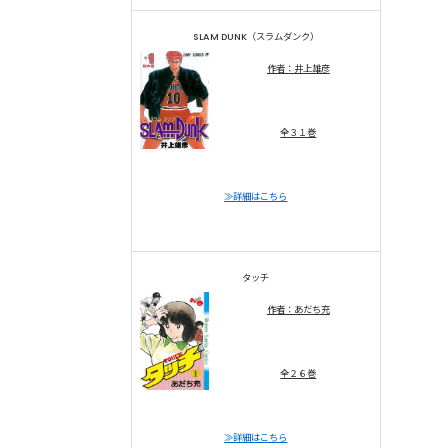
SLAM DUNK（スラムダンク）
作者：井上雄彦
全３１巻
≫詳細はこちら
タッチ
作者：あだち充
全２６巻
≫詳細はこちら