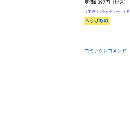
定価8,097円（税込）
インベスターZ
↓下記リンクをクリックする
へうげもの
うしおととら
うさぎドロップ
コミックレコメンド 
部屋(うち)においでよ｜おす
すめ漫画レビュー
ウダウダやってるヒマはねェ!
怨み屋本舗
ウルフガイ 狼の紋章
ヴォイニッチホテル