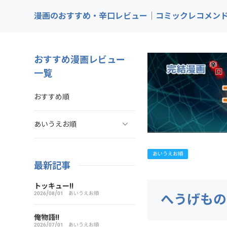
漫画のおすすめ・辛口レビュー｜コミックレコメン
おすすめ漫画レビュー
一覧
おすすめ順
あいうえお順
ああ探偵事務所
あいうえお順
最新記事
ARMS（アームズ）
トッキュー!!
2026/08/01
あいうえお順
へうげもの
あいこら
俺物語!!
2026/07/01
あいうえお順