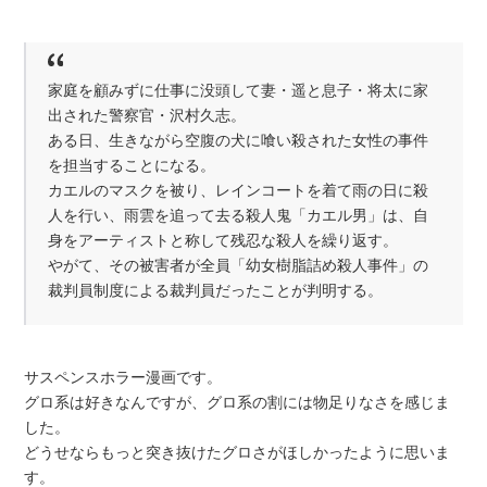
家庭を顧みずに仕事に没頭して妻・遥と息子・将太に家
出された警察官・沢村久志。
ある日、生きながら空腹の犬に喰い殺された女性の事件
を担当することになる。
カエルのマスクを被り、レインコートを着て雨の日に殺
人を行い、雨雲を追って去る殺人鬼「カエル男」は、自
身をアーティストと称して残忍な殺人を繰り返す。
やがて、その被害者が全員「幼女樹脂詰め殺人事件」の
裁判員制度による裁判員だったことが判明する。
サスペンスホラー漫画です。
グロ系は好きなんですが、グロ系の割には物足りなさを感じま
した。
どうせならもっと突き抜けたグロさがほしかったように思いま
す。