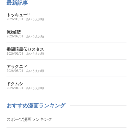
最新記事
トッキュー!!
ARMS（アームズ）
2026/08/01
あいうえお順
あいこら
俺物語!!
2026/07/01
あいうえお順
アイシールド21
拳闘暗黒伝セスタス
2026/06/01
あいうえお順
I’S（アイズ）
アラクニド
2026/05/01
あいうえお順
藍より青し
ドクムシ
2026/04/01
あいうえお順
アカギ～闇に降り立った天才～
おすすめ漫画ランキング
悪魔とラブソング
スポーツ漫画ランキング
惡の華