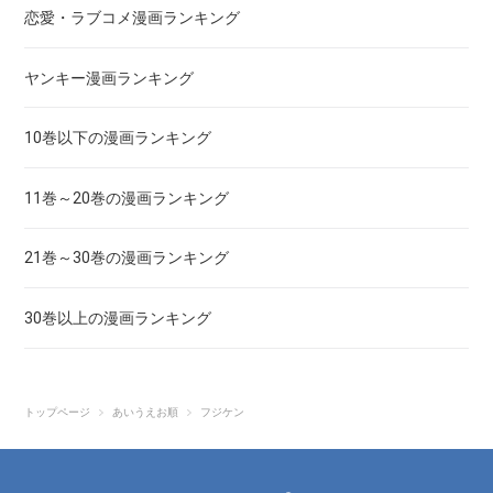
恋愛・ラブコメ漫画ランキング
あしたのジョー
ヤンキー漫画ランキング
亜人
10巻以下の漫画ランキング
あずみ、ＡＺＵＭＩ
11巻～20巻の漫画ランキング
adabana徒花
21巻～30巻の漫画ランキング
穴殺人
30巻以上の漫画ランキング
あねどきっ
アポカリプスの砦
トップページ
あいうえお順
フジケン
アライブ-最終進化的少年-