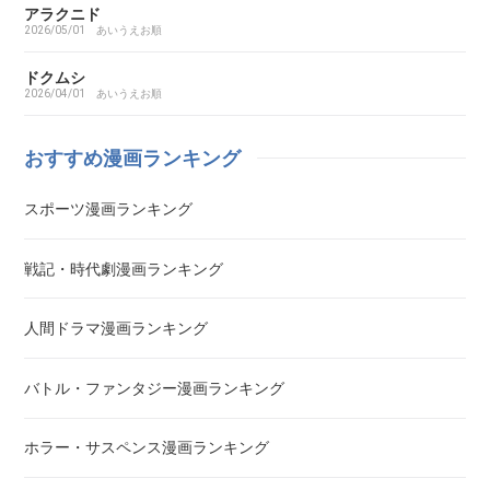
I’S（アイズ）
アラクニド
2026/05/01
あいうえお順
藍より青し
ドクムシ
2026/04/01
あいうえお順
アカギ～闇に降り立った天才～
おすすめ漫画ランキング
悪魔とラブソング
スポーツ漫画ランキング
惡の華
戦記・時代劇漫画ランキング
アクメツ
人間ドラマ漫画ランキング
あさひなぐ
バトル・ファンタジー漫画ランキング
アシガール
ホラー・サスペンス漫画ランキング
あした天気になあれ