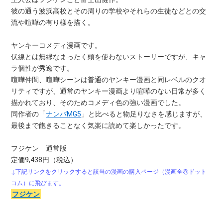
彼の通う波浜高校とその周りの学校やそれらの生徒などとの交
流や喧嘩の有り様を描く。
ヤンキーコメディ漫画です。
伏線とは無縁なまったく頭を使わないストーリーですが、キャ
ラ個性が秀逸です。
喧嘩仲間、喧嘩シーンは普通のヤンキー漫画と同レベルのクオ
リティですが、通常のヤンキー漫画より喧嘩のない日常が多く
描かれており、そのためコメディ色の強い漫画でした。
同作者の「
ナンバMG5
」と比べると物足りなさを感じますが、
最後まで飽きることなく気楽に読めて楽しかったです。
フジケン 通常版
定価9,438円（税込）
↓下記リンクをクリックすると該当の漫画の購入ページ（漫画全巻ドット
コム）に飛びます。
フジケン