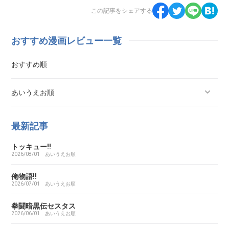
この記事をシェアする
おすすめ漫画レビュー一覧
おすすめ順
あいうえお順
ああ探偵事務所
最新記事
トッキュー!!
ARMS（アームズ）
2026/08/01
あいうえお順
あいこら
俺物語!!
2026/07/01
あいうえお順
アイシールド21
拳闘暗黒伝セスタス
2026/06/01
あいうえお順