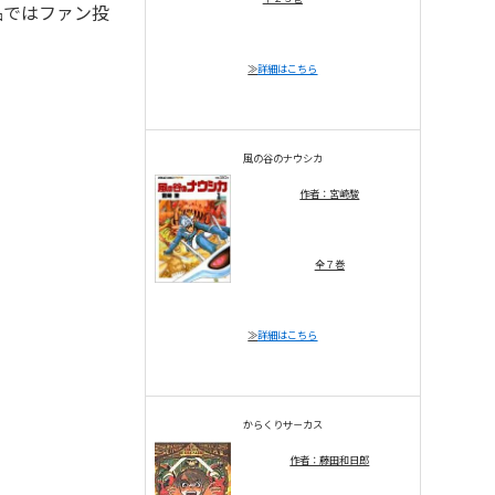
品ではファン投
≫
詳細はこちら
風の谷のナウシカ
作者：宮崎駿
全７巻
≫
詳細はこちら
からくりサ－カス
作者：藤田和日郎