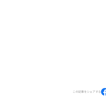
この記事をシェアする