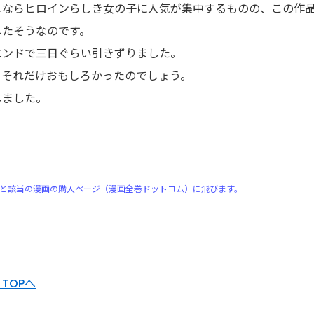
メならヒロインらしき女の子に人気が集中するものの、この作
したそうなのです。
エンドで三日ぐらい引きずりました。
、それだけおもしろかったのでしょう。
しました。
と該当の漫画の購入ページ（漫画全巻ドットコム）に飛びます。
TOPへ