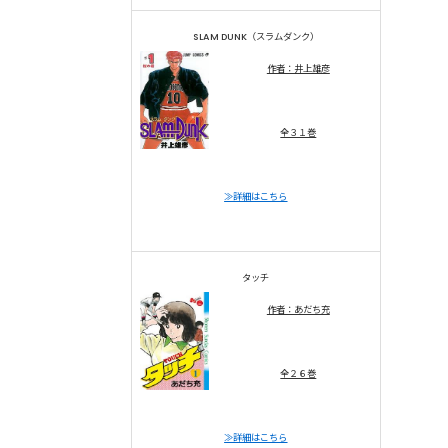
SLAM DUNK（スラムダンク）
作者：井上雄彦
全３１巻
≫詳細はこちら
タッチ
作者：あだち充
全２６巻
≫詳細はこちら