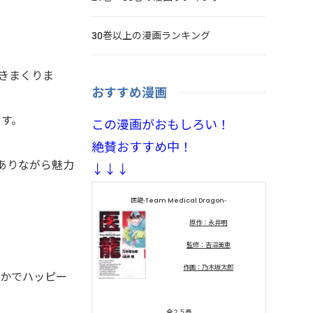
30巻以上の漫画ランキング
きまくりま
おすすめ漫画
ます。
この漫画がおもしろい！
絶賛おすすめ中！
ありながら魅力
↓↓↓
医龍-Team Medical Dragon-
原作：永井明
監修：吉沼美恵
作画：乃木坂太郎
つかでハッピー
全２５巻