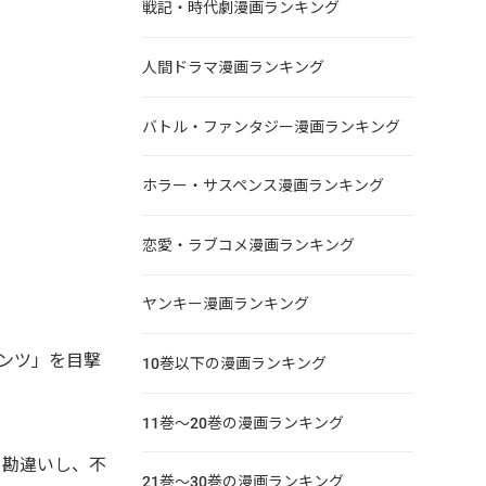
戦記・時代劇漫画ランキング
人間ドラマ漫画ランキング
バトル・ファンタジー漫画ランキング
ホラー・サスペンス漫画ランキング
恋愛・ラブコメ漫画ランキング
ヤンキー漫画ランキング
ンツ」を目撃
10巻以下の漫画ランキング
11巻～20巻の漫画ランキング
と勘違いし、不
21巻～30巻の漫画ランキング