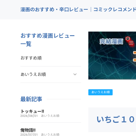
漫画のおすすめ・辛口レビュー｜コミックレコメン
おすすめ漫画レビュー
一覧
おすすめ順
あいうえお順
ああ探偵事務所
あいうえお順
最新記事
ARMS（アームズ）
トッキュー!!
2026/08/01
あいうえお順
いちご１０
あいこら
俺物語!!
2026/07/01
あいうえお順