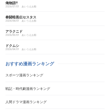
あいこら
俺物語!!
2026/07/01
あいうえお順
アイシールド21
拳闘暗黒伝セスタス
2026/06/01
あいうえお順
I’S（アイズ）
アラクニド
2026/05/01
あいうえお順
藍より青し
ドクムシ
2026/04/01
あいうえお順
アカギ～闇に降り立った天才～
おすすめ漫画ランキング
悪魔とラブソング
スポーツ漫画ランキング
惡の華
戦記・時代劇漫画ランキング
アクメツ
人間ドラマ漫画ランキング