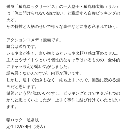
鍵屋「猿丸ロックサービス」の一人息子・猿丸耶太郎（サル）
は「俺に開けられない鍵は無い」と豪語する自称ピッキングの
天才。
その特技と人柄のせいで様々な事件などに巻き込まれてゆく。
アクションコメディ漫画です。
舞台は渋谷です。
シモネタが多く、言い換えるとシモネタ頼り感は否めません。
主人公やサイトウという個性的なキャラはいるものの、全体的
にキャラ設定が薄い気がしました。
話も悪くないんですが、内容が薄いです。
しかし、途中で飽きもなく、絵も上手いので、無難に読める漫
画だと思います。
鍵師という発想はいいですし、ピッキングだけでネタがもつの
かなと思っていましたが、上手く事件に結び付けていたと思い
ます。
猿ロック 通常版
定価12,934円（税込）