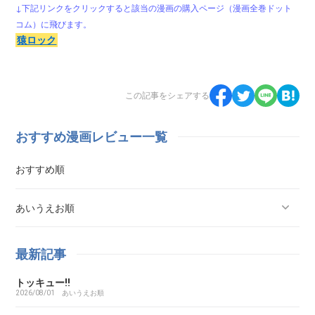
↓下記リンクをクリックすると該当の漫画の購入ページ（漫画全巻ドット
コム）に飛びます。
猿ロック
この記事をシェアする
おすすめ漫画レビュー一覧
おすすめ順
あいうえお順
ああ探偵事務所
最新記事
トッキュー!!
ARMS（アームズ）
2026/08/01
あいうえお順