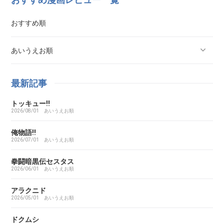
おすすめ順
あいうえお順
ああ探偵事務所
最新記事
トッキュー!!
ARMS（アームズ）
2026/08/01
あいうえお順
あいこら
俺物語!!
2026/07/01
あいうえお順
アイシールド21
拳闘暗黒伝セスタス
2026/06/01
あいうえお順
I’S（アイズ）
アラクニド
2026/05/01
あいうえお順
藍より青し
ドクムシ