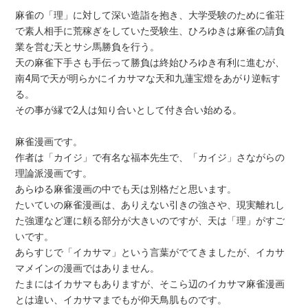
麻雀の「理」に対して深い造詣を抱き、大学受験のために雀荘
で素人相手に荒稼ぎをしていた受験生、ひろゆきは麻雀の請負
業を営む天とサシ馬勝負を行う。
天の麻雀下手さも手伝って勝負は終始ひろゆき有利に進むが、
南4局で天が明らかにイカサマな天和九蓮宝燈をあがり逆転す
る。
その事が縁で2人は知り合いとして付き合い始める。
麻雀漫画です。
作者は「カイジ」で有名な福本先生で、「カイジ」さながらの
理論派漫画です。
あらゆる麻雀漫画の中でも天は別格だと思います。
たいていの麻雀漫画は、ありえない引きの強さや、現実離れし
た強運など運に頼る部分が大きいのですが、天は「理」がすご
いです。
あらすじで「イカサマ」という言葉がでてきましたが、イカサ
マメインの漫画ではありません。
たまにはイカサマもありますが、そこら辺のイカサマ麻雀漫画
とは違い、イカサマまでもが仰天鳥肌ものです。