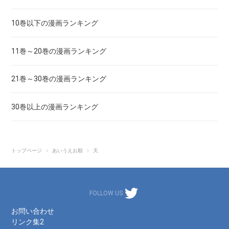
亜人
10巻以下の漫画ランキング
あずみ、ＡＺＵＭＩ
11巻～20巻の漫画ランキング
adabana徒花
21巻～30巻の漫画ランキング
穴殺人
30巻以上の漫画ランキング
あねどきっ
アポカリプスの砦
トップページ
あいうえお順
天
アライブ-最終進化的少年-
FOLLOW US
荒川アンダーザブリッジ
お問い合わせ
リンク集2