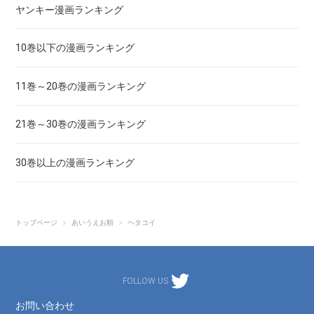
ヤンキー漫画ランキング
亜人
10巻以下の漫画ランキング
あずみ、ＡＺＵＭＩ
11巻～20巻の漫画ランキング
adabana徒花
21巻～30巻の漫画ランキング
穴殺人
30巻以上の漫画ランキング
あねどきっ
アポカリプスの砦
トップページ
あいうえお順
ヘタコイ
アライブ-最終進化的少年-
FOLLOW US
荒川アンダーザブリッジ
お問い合わせ