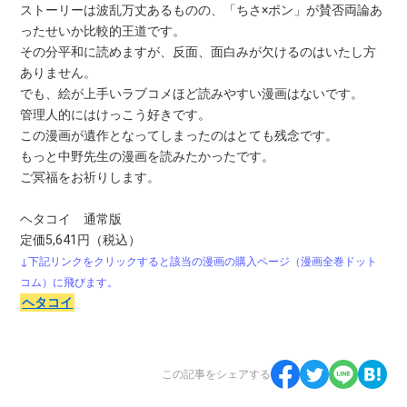
ストーリーは波乱万丈あるものの、「ちさ×ポン」が賛否両論あ
ったせいか比較的王道です。
その分平和に読めますが、反面、面白みが欠けるのはいたし方
ありません。
でも、絵が上手いラブコメほど読みやすい漫画はないです。
管理人的にはけっこう好きです。
この漫画が遺作となってしまったのはとても残念です。
もっと中野先生の漫画を読みたかったです。
ご冥福をお祈りします。
ヘタコイ 通常版
定価5,641円（税込）
↓下記リンクをクリックすると該当の漫画の購入ページ（漫画全巻ドット
コム）に飛びます。
ヘタコイ
この記事をシェアする