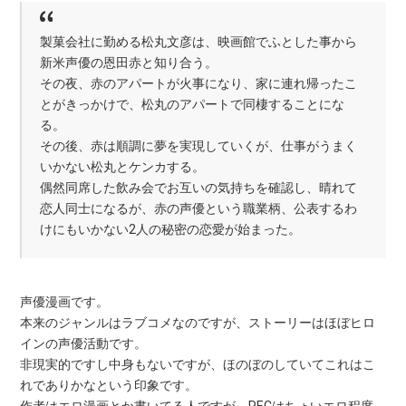
製菓会社に勤める松丸文彦は、映画館でふとした事から
新米声優の恩田赤と知り合う。
その夜、赤のアパートが火事になり、家に連れ帰ったこ
とがきっかけで、松丸のアパートで同棲することにな
る。
その後、赤は順調に夢を実現していくが、仕事がうまく
いかない松丸とケンカする。
偶然同席した飲み会でお互いの気持ちを確認し、晴れて
恋人同士になるが、赤の声優という職業柄、公表するわ
けにもいかない2人の秘密の恋愛が始まった。
声優漫画です。
本来のジャンルはラブコメなのですが、ストーリーはほぼヒロ
インの声優活動です。
非現実的ですし中身もないですが、ほのぼのしていてこれはこ
れでありかなという印象です。