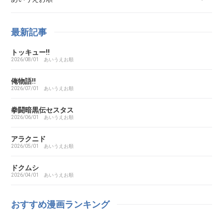
ああ探偵事務所
最新記事
トッキュー!!
ARMS（アームズ）
2026/08/01
あいうえお順
あいこら
俺物語!!
2026/07/01
あいうえお順
アイシールド21
拳闘暗黒伝セスタス
2026/06/01
あいうえお順
I’S（アイズ）
アラクニド
2026/05/01
あいうえお順
藍より青し
ドクムシ
2026/04/01
あいうえお順
アカギ～闇に降り立った天才～
おすすめ漫画ランキング
悪魔とラブソング