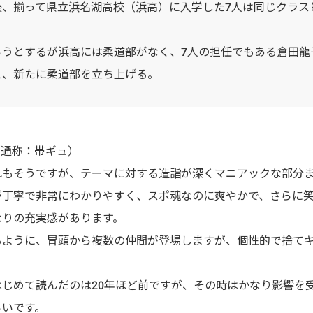
後、揃って県立浜名湖高校（浜高）に入学した7人は同じクラス
ろうとするが浜高には柔道部がなく、7人の担任でもある倉田龍
え、新たに柔道部を立ち上げる。
（通称：帯ギュ）
れもそうですが、テーマに対する造詣が深くマニアックな部分
が丁寧で非常にわかりやすく、スポ魂なのに爽やかで、さらに
なりの充実感があります。
るように、冒頭から複数の仲間が登場しますが、個性的で捨て
じめて読んだのは20年ほど前ですが、その時はかなり影響を
らいです。