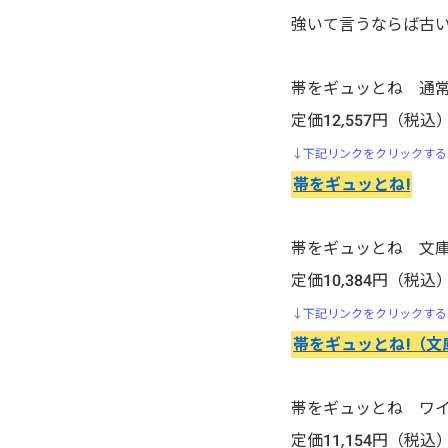
行け!稲中卓球部
強いて言うならば古
生贄投票
帯をギュッとね 通
石の花
定価12,557円（税込
↓下記リンクをクリックする
いちご１００％
帯をギュッとね!
頭文字D（イニシャル・ディ
ー）
帯をギュッとね 文
定価10,384円（税込
いぬやしき
↓下記リンクをクリックする
帯をギュッとね!（文
今際の国のアリス
医龍-Team Medical
帯をギュッとね ワ
Dragon-
定価11,154円（税込