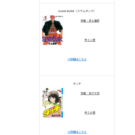
SLAM DUNK（スラムダンク）
作者：井上雄彦
全３１巻
≫詳細はこちら
タッチ
作者：あだち充
全２６巻
≫詳細はこちら