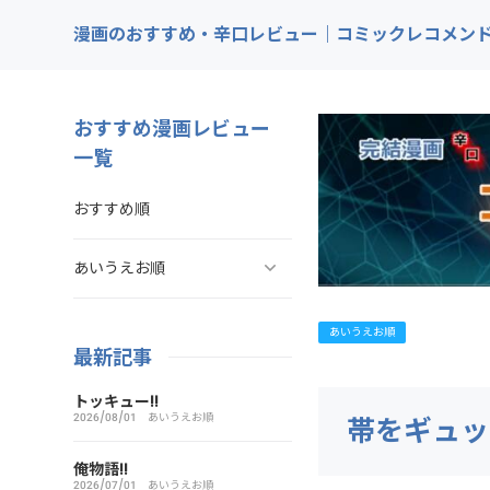
漫画のおすすめ・辛口レビュー｜コミックレコメン
おすすめ漫画レビュー
一覧
おすすめ順
あいうえお順
ああ探偵事務所
あいうえお順
最新記事
ARMS（アームズ）
トッキュー!!
2026/08/01
あいうえお順
帯をギュッ
あいこら
俺物語!!
2026/07/01
あいうえお順