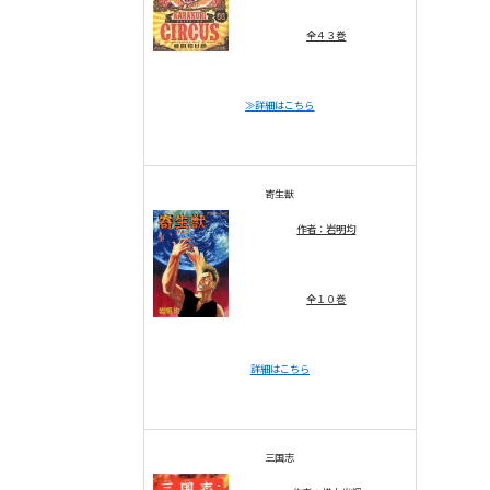
全４３巻
≫詳細はこちら
寄生獣
作者：岩明均
全１０巻
詳細はこちら
三国志