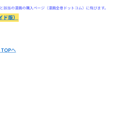
と該当の漫画の購入ページ（漫画全巻ドットコム）に飛びます。
イド版）
TOPへ