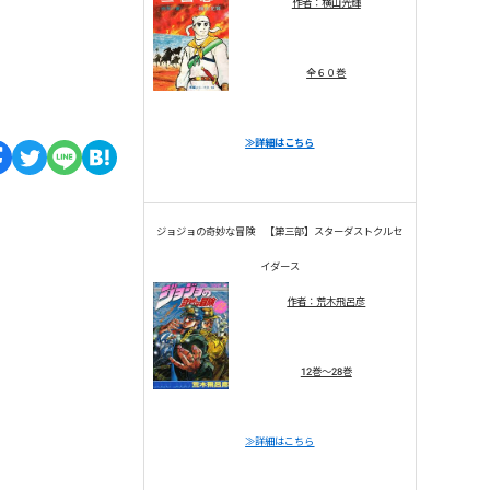
作者：横山光輝
全６０巻
≫詳細はこちら
ジョジョの奇妙な冒険 【第三部】スターダストクルセ
イダース
作者：荒木飛呂彦
12巻～28巻
≫詳細はこちら