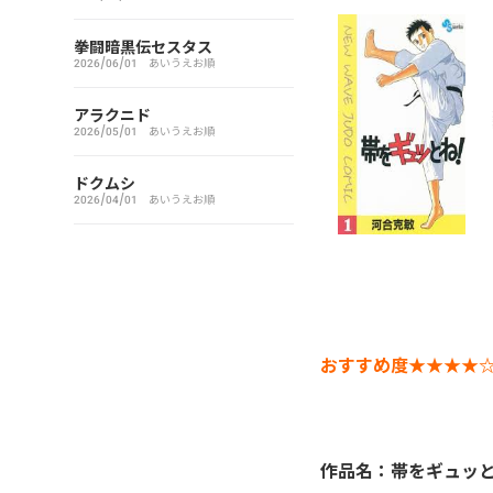
アイシールド21
拳闘暗黒伝セスタス
2026/06/01
あいうえお順
I’S（アイズ）
アラクニド
2026/05/01
あいうえお順
藍より青し
ドクムシ
アカギ～闇に降り立った天才
2026/04/01
あいうえお順
～
悪魔とラブソング
惡の華
おすすめ度★★★★
アクメツ
あさひなぐ
作品名：帯をギュッと