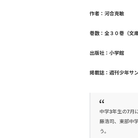
アシガール
作者：河合克敏
あした天気になあれ
巻数：全３０巻（文
あしたのジョー
出版社：小学館
亜人
掲載誌：週刊少年サ
あずみ、ＡＺＵＭＩ
adabana徒花
穴殺人
中学3年生の7
藤浩司、東部中
あねどきっ
う。