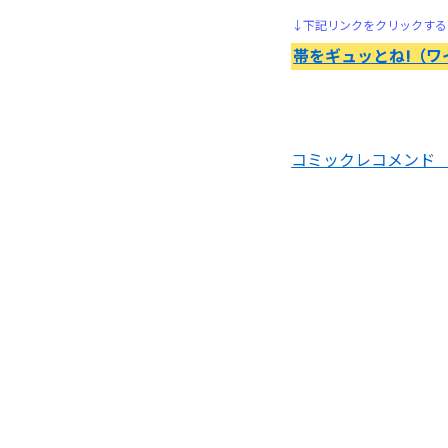
↓下記リンクをクリックする
インベスターZ
帯をギュッとね!（ワ
うしおととら
うさぎドロップ
コミックレコメンド 
部屋(うち)においでよ｜おす
すめ漫画レビュー
ウダウダやってるヒマはねェ!
怨み屋本舗
ウルフガイ 狼の紋章
ヴォイニッチホテル