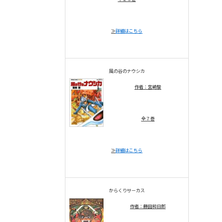
≫
詳細はこちら
風の谷のナウシカ
作者：宮崎駿
全７巻
≫
詳細はこちら
からくりサ－カス
作者：藤田和日郎