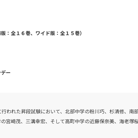
庫版：全１６巻、ワイド版：全１５巻）
ンデー
月に行われた昇段試験において、北部中学の粉川巧、杉清修、南
学の宮崎茂、三溝幸宏、そして高町中学の近藤保奈美、海老塚