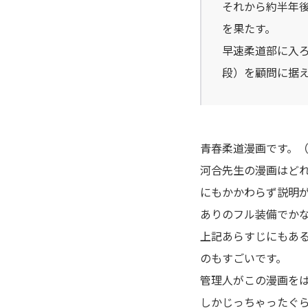
それから約半年
アポカリプスの砦
を果たす。
アライブ-最終進化的少年-
早速柔道部に入
段）を顧問に据
荒川アンダーザブリッジ
アラクニド
青春柔道漫画です。
暗殺教室
河合先生の漫画はど
にもかかわらず説明
EX 少年漂流
ありのフル装備でか
いいひと。
上記あらすじにもあ
のもすごいです。
イキガミ
管理人がこの漫画をは
しかじっちゃったぐ