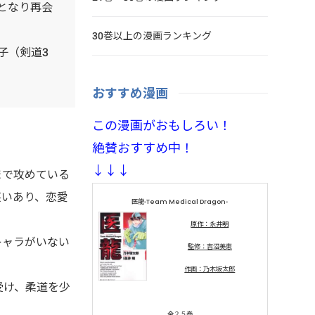
となり再会
30巻以上の漫画ランキング
子（剣道3
おすすめ漫画
この漫画がおもしろい！
絶賛おすすめ中！
↓↓↓
まで攻めている
笑いあり、恋愛
医龍-Team Medical Dragon-
原作：永井明
キャラがいない
監修：吉沼美恵
作画：乃木坂太郎
受け、柔道を少
全２５巻