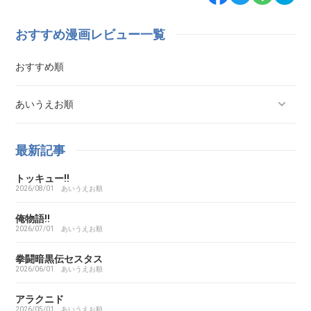
おすすめ漫画レビュー一覧
おすすめ順
あいうえお順
ああ探偵事務所
最新記事
トッキュー!!
ARMS（アームズ）
2026/08/01
あいうえお順
あいこら
俺物語!!
2026/07/01
あいうえお順
アイシールド21
拳闘暗黒伝セスタス
2026/06/01
あいうえお順
I’S（アイズ）
アラクニド
2026/05/01
あいうえお順