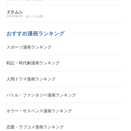
藍より青し
ドクムシ
2026/04/01
あいうえお順
アカギ～闇に降り立った天才～
おすすめ漫画ランキング
悪魔とラブソング
スポーツ漫画ランキング
惡の華
戦記・時代劇漫画ランキング
アクメツ
人間ドラマ漫画ランキング
あさひなぐ
バトル・ファンタジー漫画ランキング
アシガール
ホラー・サスペンス漫画ランキング
あした天気になあれ
恋愛・ラブコメ漫画ランキング