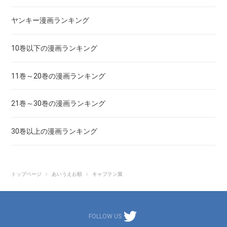
あしたのジョー
ヤンキー漫画ランキング
亜人
10巻以下の漫画ランキング
あずみ、ＡＺＵＭＩ
11巻～20巻の漫画ランキング
adabana徒花
21巻～30巻の漫画ランキング
穴殺人
30巻以上の漫画ランキング
あねどきっ
アポカリプスの砦
トップページ
あいうえお順
キャプテン翼
アライブ-最終進化的少年-
FOLLOW US