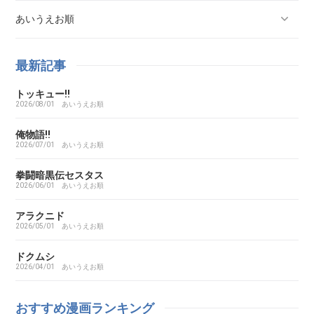
あいうえお順
ああ探偵事務所
最新記事
トッキュー!!
ARMS（アームズ）
2026/08/01
あいうえお順
あいこら
俺物語!!
2026/07/01
あいうえお順
アイシールド21
拳闘暗黒伝セスタス
2026/06/01
あいうえお順
I’S（アイズ）
アラクニド
2026/05/01
あいうえお順
藍より青し
ドクムシ
2026/04/01
あいうえお順
アカギ～闇に降り立った天才～
おすすめ漫画ランキング