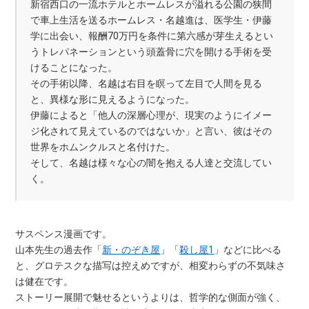
新宿西口の一流ホテルとホームレスが溢れる公園の狭間
で車上生活を送るホームレス・名越進は、医学生・伊藤
学に出会い、報酬70万円を条件に第六感が芽生えるとい
うトレパネーションという頭蓋骨に穴を開ける手術を受
けることになった。
その手術以降、名越は右目を瞑って左目で人間を見る
と、異様な形に見えるようになった。
伊藤によると「他人の深層心理が、現実のようにイメー
ジ化されて見えているのではないか」と言い、彼はその
世界をホムンクルスと名付けた。
そして、名越は様々な心の闇を抱える人達と交流してい
く。
サスペンス漫画です。
山本先生の過去作「
新・のぞき屋
」「
殺し屋1
」などに比べる
と、グロテスクな描写は控えめですが、相変わらずの不気味さ
は健在です。
ストーリー展開で魅せるというよりは、哲学的な側面が強く、