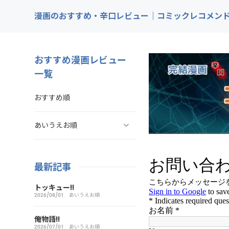
漫画のおすすめ・辛口レビュー｜コミックレコメン
おすすめ漫画レビュー
一覧
おすすめ順
あいうえお順
ああ探偵事務所
最新記事
ARMS（アームズ）
トッキュー!!
2026/08/01
あいうえお順
あいこら
俺物語!!
2026/07/01
あいうえお順