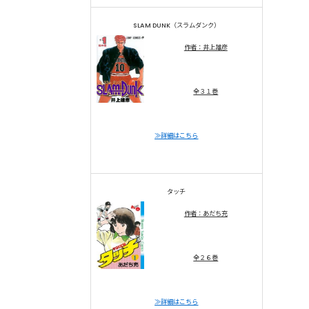
SLAM DUNK（スラムダンク）
作者：井上雄彦
全３１巻
≫詳細はこちら
タッチ
作者：あだち充
全２６巻
≫詳細はこちら