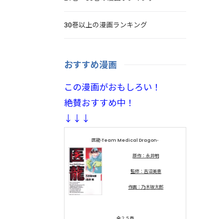
30巻以上の漫画ランキング
おすすめ漫画
この漫画がおもしろい！
絶賛おすすめ中！
↓↓↓
医龍-Team Medical Dragon-
原作：永井明
監修：吉沼美恵
作画：乃木坂太郎
全２５巻