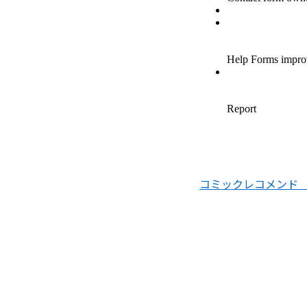
アシガール
あした天気になあれ
あしたのジョー
亜人
あずみ、ＡＺＵＭＩ
コミックレコメンド 
adabana徒花
穴殺人
あねどきっ