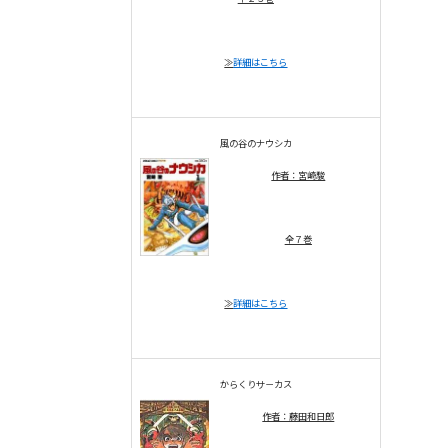
≫
詳細はこちら
風の谷のナウシカ
作者：宮崎駿
全７巻
≫
詳細はこちら
からくりサ－カス
作者：藤田和日郎