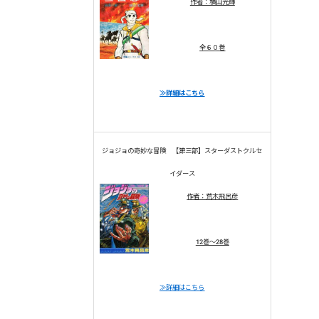
作者：横山光輝
全６０巻
≫詳細はこちら
ジョジョの奇妙な冒険 【第三部】スターダストクルセ
イダース
作者：荒木飛呂彦
12巻～28巻
≫詳細はこちら