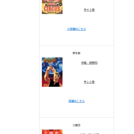
全４３巻
≫詳細はこちら
寄生獣
作者：岩明均
全１０巻
詳細はこちら
三国志