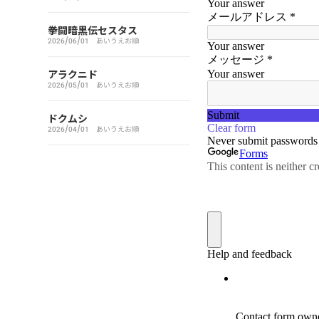
アイシールド21
拳闘暗黒伝セスタス
2026/06/01
あいうえお順
I’S（アイズ）
アラクニド
2026/05/01
あいうえお順
藍より青し
ドクムシ
アカギ～闇に降り立った天才
2026/04/01
あいうえお順
～
悪魔とラブソング
惡の華
アクメツ
あさひなぐ