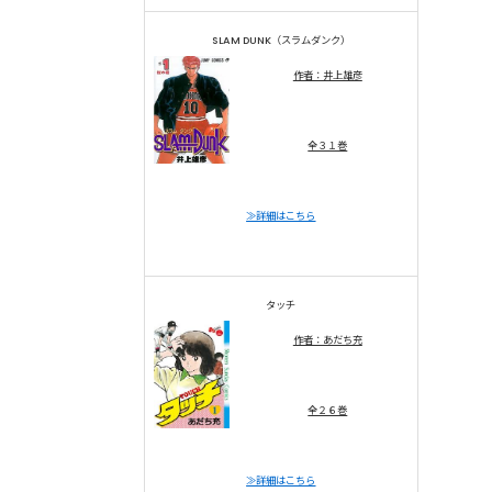
SLAM DUNK（スラムダンク）
作者：井上雄彦
全３１巻
≫詳細はこちら
タッチ
作者：あだち充
全２６巻
≫詳細はこちら