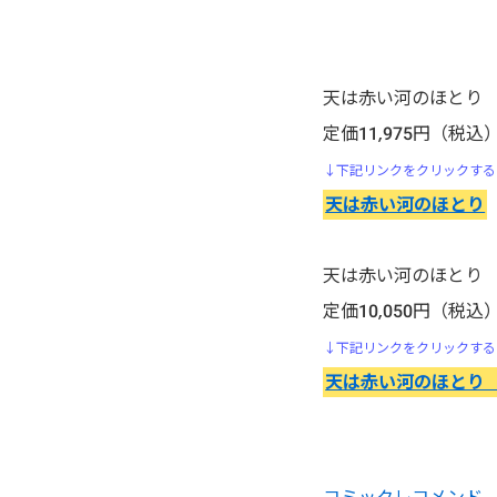
行け!稲中卓球部
生贄投票
天は赤い河のほとり
石の花
定価11,975円（税込
↓下記リンクをクリックする
いちご１００％
天は赤い河のほとり
頭文字D（イニシャル・ディ
ー）
天は赤い河のほとり
定価10,050円（税込
いぬやしき
↓下記リンクをクリックする
天は赤い河のほとり
今際の国のアリス
医龍-Team Medical
Dragon-