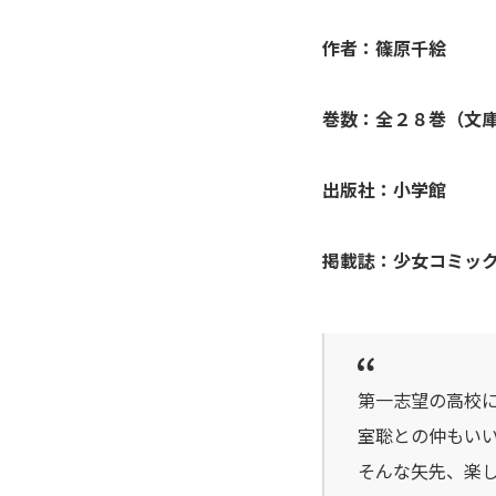
アシガール
作者：篠原千絵
あした天気になあれ
巻数：全２８巻（文
あしたのジョー
出版社：小学館
亜人
掲載誌：少女コミッ
あずみ、ＡＺＵＭＩ
adabana徒花
穴殺人
第一志望の高校
室聡との仲もい
あねどきっ
そんな矢先、楽