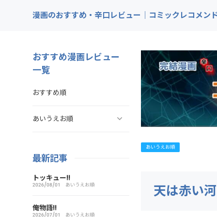
漫画のおすすめ・辛口レビュー｜コミックレコメン
おすすめ漫画レビュー
一覧
おすすめ順
あいうえお順
ああ探偵事務所
あいうえお順
最新記事
ARMS（アームズ）
トッキュー!!
2026/08/01
あいうえお順
天は赤い河
あいこら
俺物語!!
2026/07/01
あいうえお順