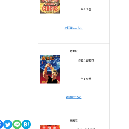
全４３巻
≫詳細はこちら
寄生獣
作者：岩明均
全１０巻
詳細はこちら
三国志