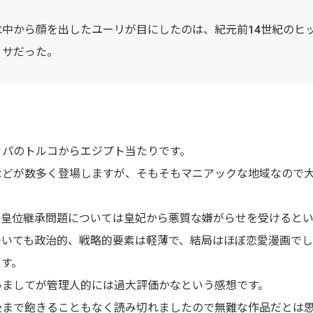
水中から顔を出したユーリが目にしたのは、紀元前14世紀のヒ
ゥサだった。
ッパのトルコからエジプト当たりです。
などが数多く登場しますが、そもそもマニアックな地域なので
も皇位継承問題については皇妃から悪質な嫌がらせを受けると
ついても政治的、戦略的要素は軽薄で、結局はほぼ恋愛漫画で
ます。
いましてが管理人的には過大評価かなという感想です。
後まで飽きることもなく読み切れましたので無難な作品だとは