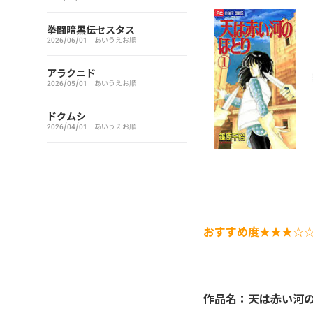
アイシールド21
拳闘暗黒伝セスタス
2026/06/01
あいうえお順
I’S（アイズ）
アラクニド
2026/05/01
あいうえお順
藍より青し
ドクムシ
アカギ～闇に降り立った天才
2026/04/01
あいうえお順
～
悪魔とラブソング
惡の華
おすすめ度★★★☆
アクメツ
あさひなぐ
作品名：天は赤い河