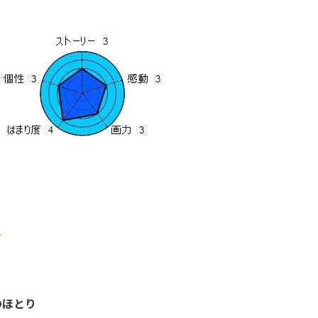
☆
のほとり