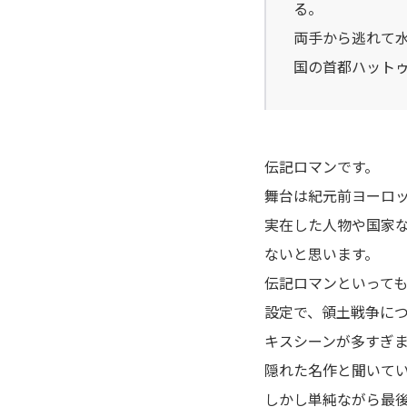
る。
アポカリプスの砦
両手から逃れて
アライブ-最終進化的少年-
国の首都ハット
荒川アンダーザブリッジ
アラクニド
伝記ロマンです。
舞台は紀元前ヨーロ
暗殺教室
実在した人物や国家
ないと思います。
EX 少年漂流
伝記ロマンといって
いいひと。
設定で、領土戦争に
キスシーンが多すぎ
イキガミ
隠れた名作と聞いて
しかし単純ながら最