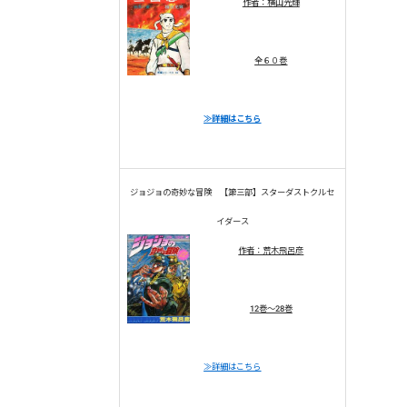
作者：横山光輝
全６０巻
≫詳細はこちら
ジョジョの奇妙な冒険 【第三部】スターダストクルセ
イダース
作者：荒木飛呂彦
12巻～28巻
≫詳細はこちら