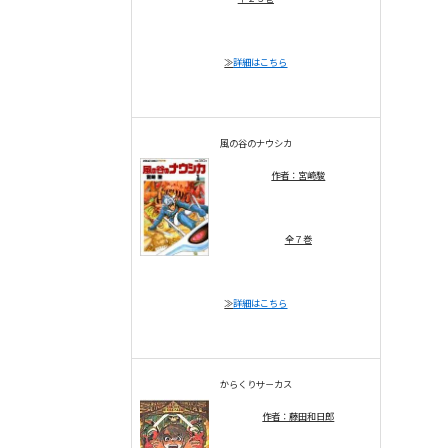
≫
詳細はこちら
風の谷のナウシカ
作者：宮崎駿
全７巻
≫
詳細はこちら
からくりサ－カス
作者：藤田和日郎