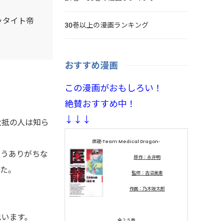
ッタイト帝
30巻以上の漫画ランキング
おすすめ漫画
この漫画がおもしろい！
絶賛おすすめ中！
↓↓↓
大抵の人は知ら
医龍-Team Medical Dragon-
いうありがちな
原作：永井明
した。
監修：吉沼美恵
作画：乃木坂太郎
思います。
全２５巻