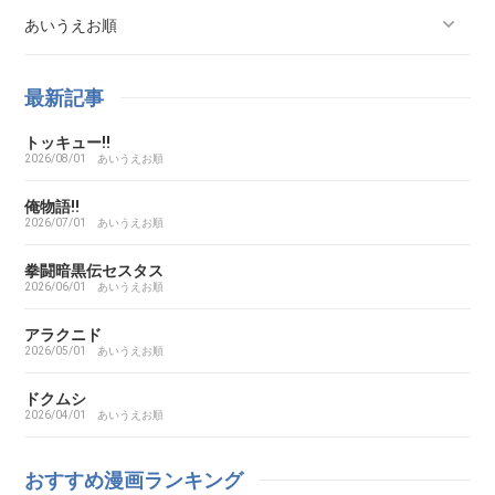
あいうえお順
ああ探偵事務所
最新記事
トッキュー!!
ARMS（アームズ）
2026/08/01
あいうえお順
あいこら
俺物語!!
2026/07/01
あいうえお順
アイシールド21
拳闘暗黒伝セスタス
2026/06/01
あいうえお順
I’S（アイズ）
アラクニド
2026/05/01
あいうえお順
藍より青し
ドクムシ
2026/04/01
あいうえお順
アカギ～闇に降り立った天才～
おすすめ漫画ランキング