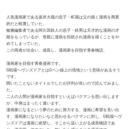
人気漫画家である坂井大蔵の息子・町蔵は父の描く漫画を商業
的だと軽蔑していた。
敏腕編集者である阿久田鉄人の息子・鉄男は天才的な漫画の才
能をもっているが、母親に漫画を拒絶され漫画を描くことをや
めてしまっていた。
この両者が出会い、成長し、漫画家を目指す青春物語。
漫画家を目指す青春漫画です。
G戦場ヘヴンズドアとはGペン線上の境地という意味があるそう
です。
聞いたことないタイトルでしたが評判が良いので読んでみまし
た。
二人の人間が漫画家を目指すといえばバクマンを思い出します
が、中身はまったく違います。
漫画家になるという夢のために努力する、漫画に希望を見い出
す、漫画家になりたいなと思わせるバクマンに対し、G戦場ヘヴ
ンズドアは漫画に絶望し、そこから這い上がる成長物語であ