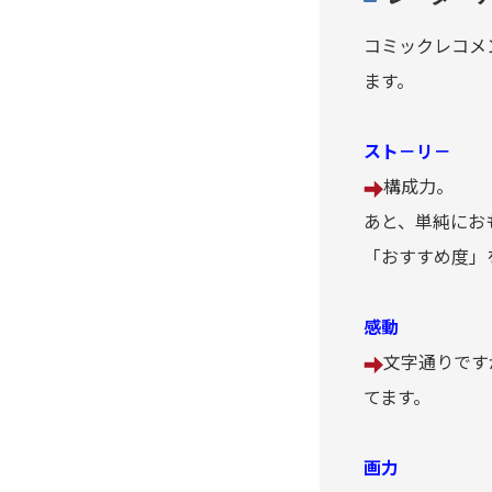
行け!稲中卓球部
コミックレコメ
生贄投票
ます。
石の花
スト－リ－
いちご１００％
構成力。
あと、単純にお
頭文字D（イニシャル・ディ
「おすすめ度」
ー）
いぬやしき
感動
文字通りです
今際の国のアリス
てます。
医龍-Team Medical
画力
Dragon-