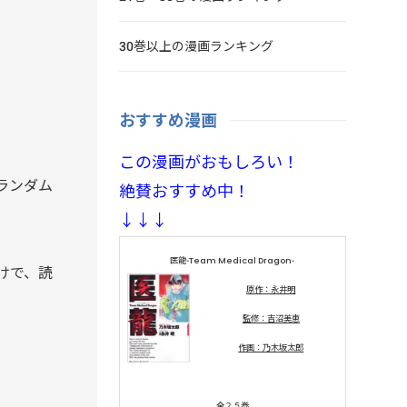
30巻以上の漫画ランキング
おすすめ漫画
この漫画がおもしろい！
ランダム
絶賛おすすめ中！
↓↓↓
医龍-Team Medical Dragon-
けで、読
原作：永井明
監修：吉沼美恵
作画：乃木坂太郎
全２５巻