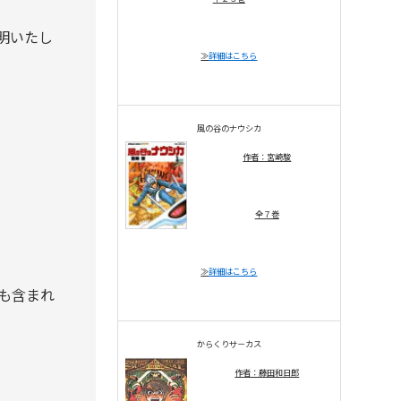
明いたし
≫
詳細はこちら
風の谷のナウシカ
作者：宮崎駿
全７巻
≫
詳細はこちら
も含まれ
からくりサ－カス
作者：藤田和日郎