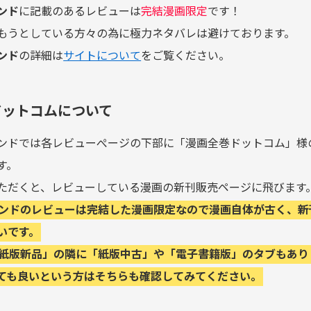
ンド
に記載のあるレビューは
完結漫画限定
です！
もうとしている方々の為に極力ネタバレは避けております。
ンド
の詳細は
サイトについて
をご覧ください。
ドットコムについて
ンドでは各レビューぺージの下部に「漫画全巻ドットコム」様
す。
ただくと、レビューしている漫画の新刊販売ページに飛びます
ンドのレビューは完結した漫画限定なので漫画自体が古く、新
いです。
紙版新品」の隣に「紙版中古」や「電子書籍版」のタブもあり
ても良いという方はそちらも確認してみてください。