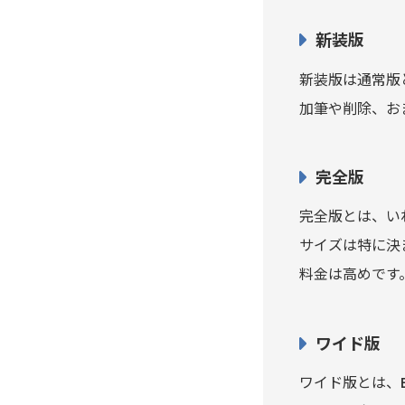
新装版
エリア88
新装版は通常版
エルフェンリート
加筆や削除、お
エルフを狩るモノたち
完全版
Angel Heart
完全版とは、い
サイズは特に決
エンゼルバンク-ドラゴン桜
外伝-
料金は高めです
ANGEL VOICE
ワイド版
All You Need Is Kill
ワイド版とは、