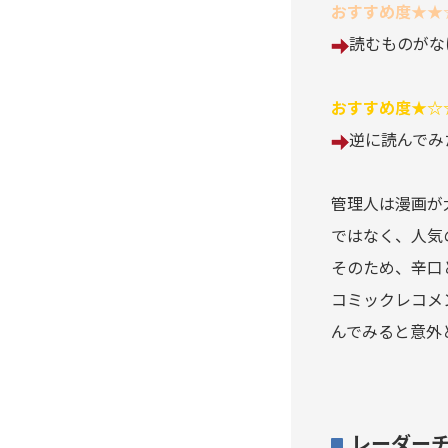
おすすめ度★★
アポカリプスの砦
読むものが
アライブ-最終進化的少年-
おすすめ度★☆
荒川アンダーザブリッジ
逆に読んでみ
アラクニド
管理人は漫画が
暗殺教室
ではなく、人気
そのため、辛口
EX 少年漂流
コミックレコメ
んでみると意外
いいひと。
イキガミ
レーダー