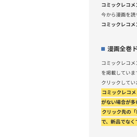
コミックレコメ
アイシールド21
今から漫画を読
I’S（アイズ）
コミックレコメ
藍より青し
漫画全巻
アカギ～闇に降り立った天才
～
コミックレコメ
を掲載していま
悪魔とラブソング
クリックしてい
コミックレコメ
惡の華
がない場合が多
アクメツ
クリック先の「
で、新品でなく
あさひなぐ