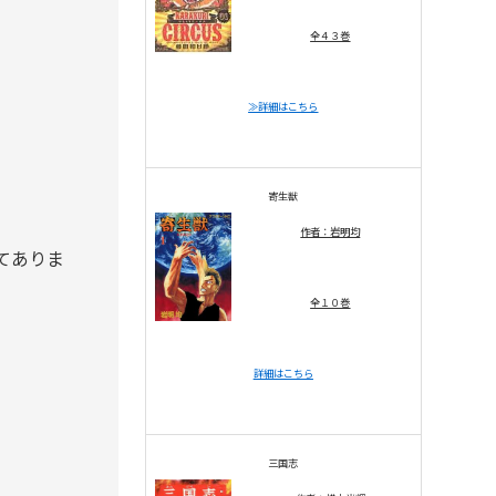
全４３巻
≫詳細はこちら
寄生獣
作者：岩明均
てありま
全１０巻
詳細はこちら
三国志