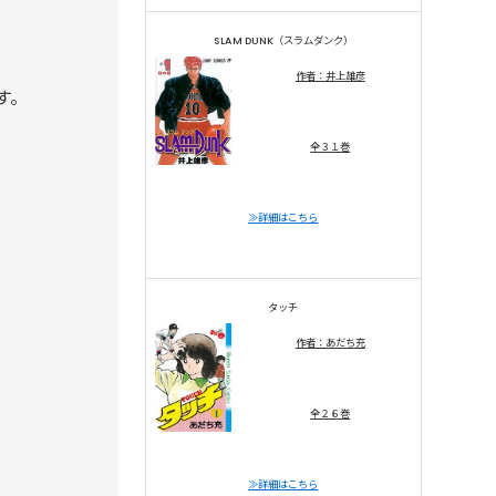
SLAM DUNK（スラムダンク）
作者：井上雄彦
す。
全３１巻
≫詳細はこちら
タッチ
作者：あだち充
全２６巻
≫詳細はこちら