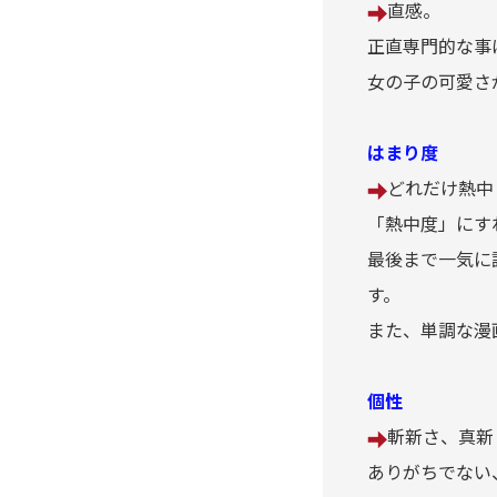
直感。
インベスターZ
正直専門的な事
女の子の可愛さ
うしおととら
はまり度
うさぎドロップ
どれだけ熱中
部屋(うち)においでよ｜おす
「熱中度」にす
すめ漫画レビュー
最後まで一気に
す。
ウダウダやってるヒマはねェ!
また、単調な漫
怨み屋本舗
個性
ウルフガイ 狼の紋章
斬新さ、真新
ありがちでない
ヴォイニッチホテル