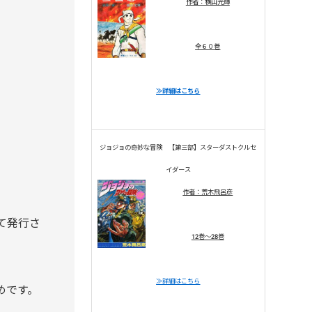
作者：横山光輝
全６０巻
≫詳細はこちら
ジョジョの奇妙な冒険 【第三部】スターダストクルセ
イダース
作者：荒木飛呂彦
て発行さ
12巻～28巻
≫詳細はこちら
めです。