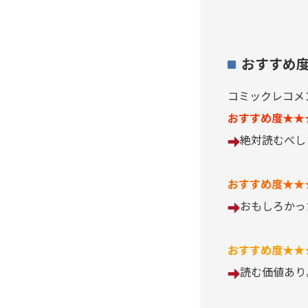
アシガール
あした天気になあれ
おすすめ
あしたのジョー
コミックレコメ
おすすめ度★★
亜人
絶対読む
あずみ、ＡＺＵＭＩ
おすすめ度★★
adabana徒花
おもしろか
穴殺人
おすすめ度★★
読む価値あり
あねどきっ