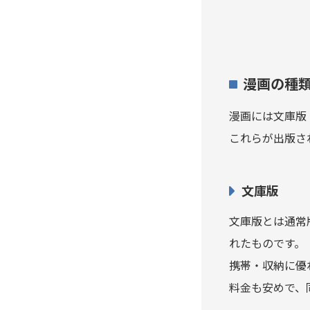
エア・ギア
エアマスター
漫画の種
H2
漫画には文庫版
これらが出版さ
EDEN ～It’s an Endless
World!～
文庫版
エデンの檻
文庫版とは通常
F（エフ）
れたものです。
携帯・収納に優
エマ
料金も安めで、
エム×ゼロ