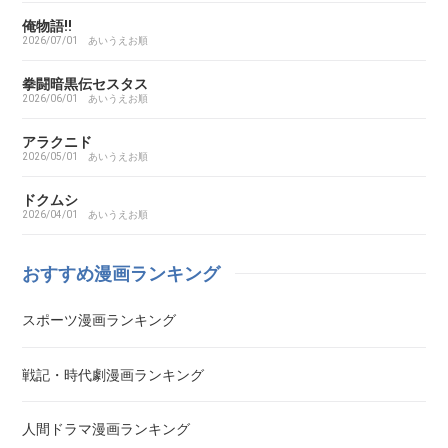
あいこら
俺物語!!
2026/07/01
あいうえお順
アイシールド21
拳闘暗黒伝セスタス
2026/06/01
あいうえお順
I’S（アイズ）
アラクニド
2026/05/01
あいうえお順
藍より青し
ドクムシ
2026/04/01
あいうえお順
アカギ～闇に降り立った天才～
おすすめ漫画ランキング
悪魔とラブソング
スポーツ漫画ランキング
惡の華
戦記・時代劇漫画ランキング
アクメツ
人間ドラマ漫画ランキング