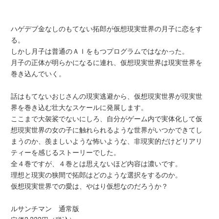
ハゲデブ金なしのもてない拓郎が仮想現実世界の月子に恋をす
る。
しかし月子は普通のＡＩをもつプログラムではなかった。
月子の正体が明らかになるに連れ、仮想現実世界は現実世界を
巻き込んでいく。
話はもてないおじさんの現実逃避から、仮想現実世界が現実世
界を巻き込む壮大なスケールに発展します。
ここまで大袈裟でないにしろ、自分がゲーム内で実体化して仮
想現実世界の女の子に触れられるような世界がいつかできてし
まうのか、羨ましいような怖いような、非現実的だけどリアリ
ティーを感じるストーリーでした。
全４巻ですが、４巻とは思えないほど内容は濃いです。
理想と現実の狭間で拓郎はどのような選択をするのか。
仮想現実世界での愛は、やはり仮想なのだろうか？
ルサンチマン 通常版