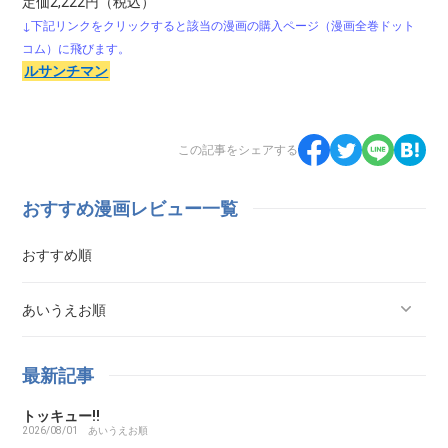
定価2,222円（税込）
↓下記リンクをクリックすると該当の漫画の購入ページ（漫画全巻ドット
コム）に飛びます。
ルサンチマン
この記事をシェアする
おすすめ漫画レビュー一覧
おすすめ順
あいうえお順
ああ探偵事務所
最新記事
トッキュー!!
ARMS（アームズ）
2026/08/01
あいうえお順