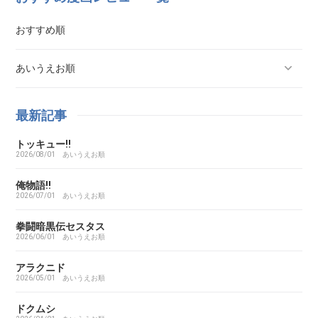
おすすめ順
あいうえお順
ああ探偵事務所
最新記事
トッキュー!!
ARMS（アームズ）
2026/08/01
あいうえお順
あいこら
俺物語!!
2026/07/01
あいうえお順
アイシールド21
拳闘暗黒伝セスタス
2026/06/01
あいうえお順
I’S（アイズ）
アラクニド
2026/05/01
あいうえお順
藍より青し
ドクムシ