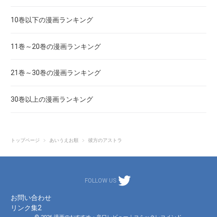
亜人
10巻以下の漫画ランキング
あずみ、ＡＺＵＭＩ
11巻～20巻の漫画ランキング
adabana徒花
21巻～30巻の漫画ランキング
穴殺人
30巻以上の漫画ランキング
あねどきっ
アポカリプスの砦
トップページ
あいうえお順
彼方のアストラ
アライブ-最終進化的少年-
FOLLOW US
荒川アンダーザブリッジ
お問い合わせ
リンク集2