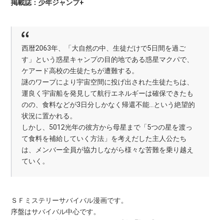
掲載誌：少年ジャンプ+
西暦2063年、「大自然の中、生徒だけで5日間を過ご
す」という惑星キャンプの目的地である惑星マクパで、
ケアード高校の生徒たちが遭難する。
謎のワープにより宇宙空間に投げ出された生徒たちは、
運良く宇宙船を発見して航行エネルギーは確保できたも
のの、食料などが3日分しかなく帰還不能…という絶望的
状況に置かれる。
しかし、5012光年の彼方から母星まで「5つの星を渡っ
て食料を補給していく方法」を考えだした主人公たち
は、メンバー全員が協力しながら様々な苦難を乗り越え
ていく。
ＳＦミステリーサバイバル漫画です。
序盤はサバイバル中心です。