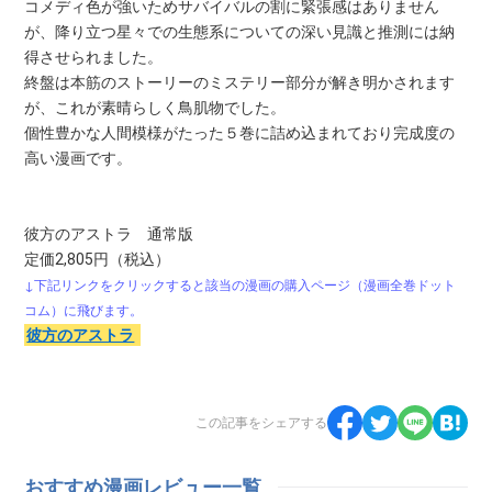
コメディ色が強いためサバイバルの割に緊張感はありません
が、降り立つ星々での生態系についての深い見識と推測には納
得させられました。
終盤は本筋のストーリーのミステリー部分が解き明かされます
が、これが素晴らしく鳥肌物でした。
個性豊かな人間模様がたった５巻に詰め込まれており完成度の
高い漫画です。
彼方のアストラ 通常版
定価2,805円（税込）
↓下記リンクをクリックすると該当の漫画の購入ページ（漫画全巻ドット
コム）に飛びます。
彼方のアストラ
この記事をシェアする
おすすめ漫画レビュー一覧