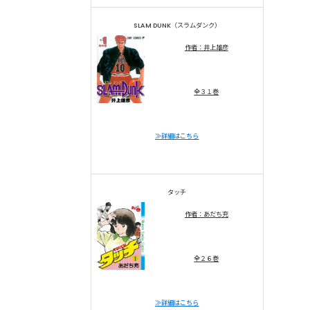
SLAM DUNK（スラムダンク）
作者：井上雄彦
全３１巻
≫詳細はこちら
タッチ
作者：あだち充
全２６巻
≫詳細はこちら