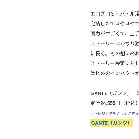
アポカリプスの砦
エログロＳＦバトル
アライブ-最終進化的少年-
完結したてほやほや
画力がすごくて、上
荒川アンダーザブリッジ
ストーリーはかなり
に長く、その割に終
アラクニド
ストーリー設定に対
暗殺教室
はじめのインパクト
EX 少年漂流
GANTZ（ガンツ） 
定価24,555円（税込
いいひと。
↓下記リンクをクリックする
GANTZ（ガンツ）
イキガミ