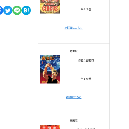
全４３巻
≫詳細はこちら
寄生獣
作者：岩明均
全１０巻
詳細はこちら
三国志