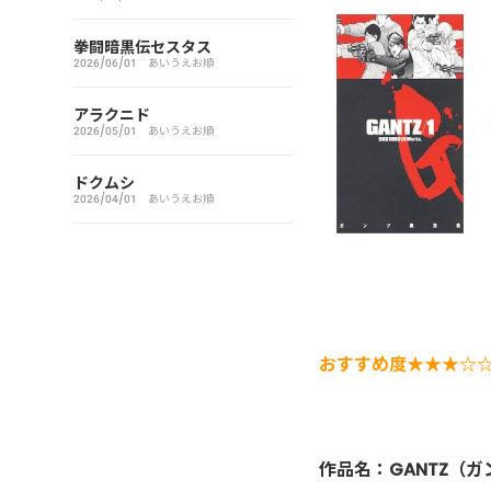
アイシールド21
拳闘暗黒伝セスタス
2026/06/01
あいうえお順
I’S（アイズ）
アラクニド
2026/05/01
あいうえお順
藍より青し
ドクムシ
アカギ～闇に降り立った天才
2026/04/01
あいうえお順
～
悪魔とラブソング
惡の華
おすすめ度★★★☆
アクメツ
あさひなぐ
作品名：GANTZ（ガ