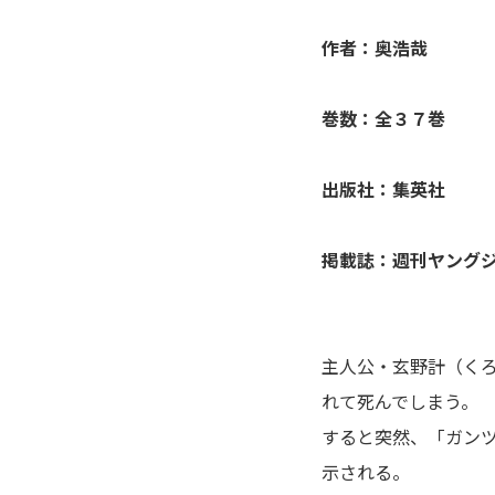
アシガール
作者：奥浩哉
あした天気になあれ
巻数：全３７巻
あしたのジョー
出版社：集英社
亜人
掲載誌：週刊ヤング
あずみ、ＡＺＵＭＩ
adabana徒花
主人公・玄野計（く
穴殺人
れて死んでしまう。
すると突然、「ガン
あねどきっ
示される。