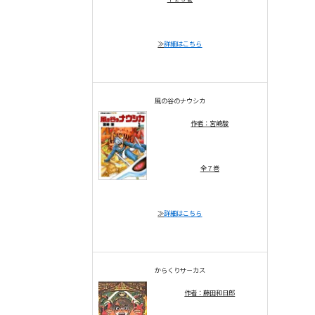
≫
詳細はこちら
風の谷のナウシカ
作者：宮崎駿
全７巻
≫
詳細はこちら
からくりサ－カス
作者：藤田和日郎