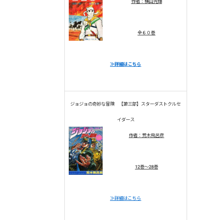
作者：横山光輝
全６０巻
≫詳細はこちら
ジョジョの奇妙な冒険 【第三部】スターダストクルセ
イダース
作者：荒木飛呂彦
12巻～28巻
≫詳細はこちら