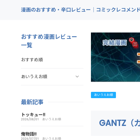
漫画のおすすめ・辛口レビュー｜コミックレコメン
おすすめ漫画レビュー
一覧
おすすめ順
あいうえお順
ああ探偵事務所
あいうえお順
最新記事
ARMS（アームズ）
トッキュー!!
2026/08/01
あいうえお順
GANTZ（
あいこら
俺物語!!
2026/07/01
あいうえお順