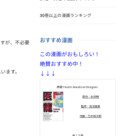
30巻以上の漫画ランキング
おすすめ漫画
ですが、不必要
この漫画がおもしろい！
絶賛おすすめ中！
思います。
↓↓↓
医龍-Team Medical Dragon-
原作：永井明
監修：吉沼美恵
作画：乃木坂太郎
全２５巻