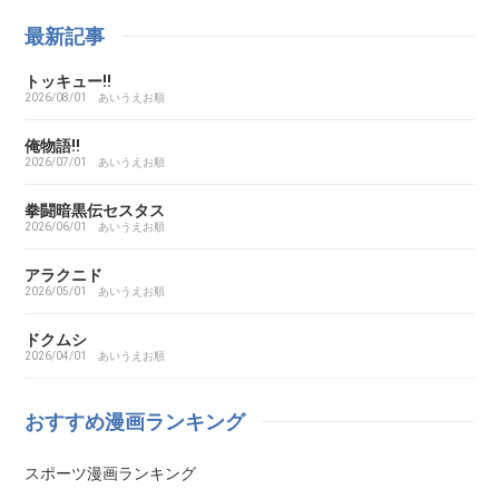
ああ探偵事務所
最新記事
トッキュー!!
ARMS（アームズ）
2026/08/01
あいうえお順
あいこら
俺物語!!
2026/07/01
あいうえお順
アイシールド21
拳闘暗黒伝セスタス
2026/06/01
あいうえお順
I’S（アイズ）
アラクニド
2026/05/01
あいうえお順
藍より青し
ドクムシ
2026/04/01
あいうえお順
アカギ～闇に降り立った天才～
おすすめ漫画ランキング
悪魔とラブソング
スポーツ漫画ランキング