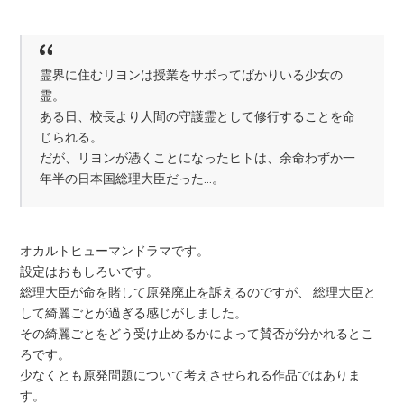
霊界に住むリヨンは授業をサボってばかりいる少女の
霊。
ある日、校長より人間の守護霊として修行することを命
じられる。
だが、リヨンが憑くことになったヒトは、余命わずか一
年半の日本国総理大臣だった…。
オカルトヒューマンドラマです。
設定はおもしろいです。
総理大臣が命を賭して原発廃止を訴えるのですが、 総理大臣と
して綺麗ごとが過ぎる感じがしました。
その綺麗ごとをどう受け止めるかによって賛否が分かれるとこ
ろです。
少なくとも原発問題について考えさせられる作品ではありま
す。