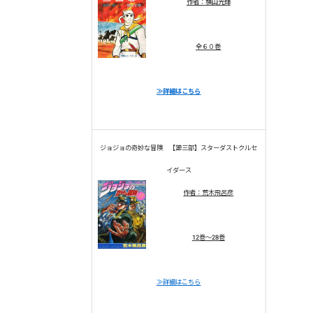
作者：横山光輝
全６０巻
≫詳細はこちら
ジョジョの奇妙な冒険 【第三部】スターダストクルセ
イダース
作者：荒木飛呂彦
12巻～28巻
≫詳細はこちら