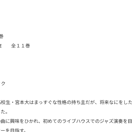
０巻
PREME 全１１巻
ック
高校生・宮本大はまっすぐな性格の持ち主だが、将来なにをし
いた。
の曲に興味をひかれ、初めてのライブハウスでのジャズ演奏を
ヤーを目指す。