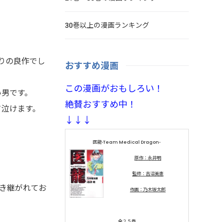
30巻以上の漫画ランキング
なりの良作でし
おすすめ漫画
この漫画がおもしろい！
い男です。
絶賛おすすめ中！
て泣けます。
↓↓↓
医龍-Team Medical Dragon-
原作：永井明
監修：吉沼美恵
は引き継がれてお
作画：乃木坂太郎
全２５巻