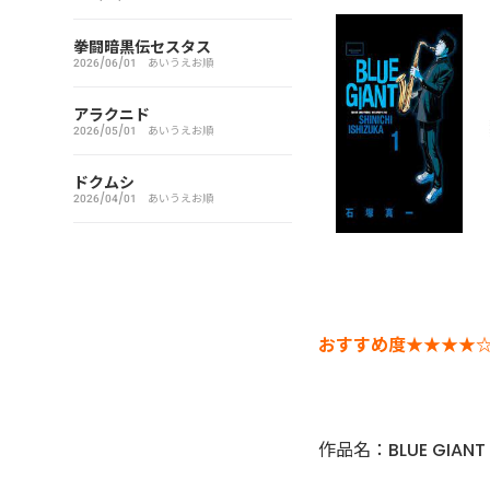
アイシールド21
拳闘暗黒伝セスタス
2026/06/01
あいうえお順
I’S（アイズ）
アラクニド
2026/05/01
あいうえお順
藍より青し
ドクムシ
アカギ～闇に降り立った天才
2026/04/01
あいうえお順
～
悪魔とラブソング
惡の華
おすすめ度★★★★
アクメツ
作品名：BLUE GIANT
あさひなぐ