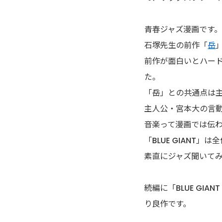
アポカリプスの砦
青春ジャズ漫画です
アライブ-最終進化的少年-
石塚先生の前作「
岳
前作が面白いとハード
荒川アンダーザブリッジ
た。
アラクニド
「岳」との共通点は
主人公・宮本大の言
暗殺教室
音楽って漫画では伝
「BLUE GIANT
EX 少年漂流
素直にジャズ聞いて
いいひと。
続編に「BLUE GIA
イキガミ
り良作です。