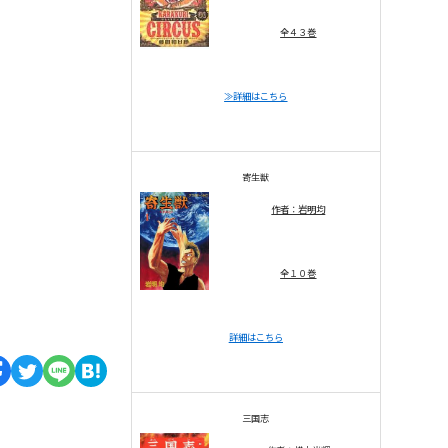
全４３巻
≫詳細はこちら
寄生獣
作者：岩明均
全１０巻
詳細はこちら
三国志