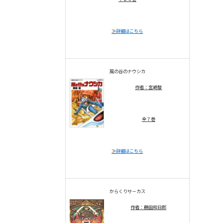
≫
詳細はこちら
風の谷のナウシカ
作者：宮崎駿
全７巻
≫
詳細はこちら
からくりサ－カス
作者：藤田和日郎