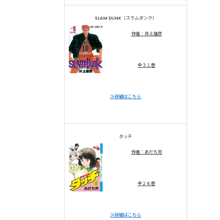
SLAM DUNK（スラムダンク）
作者：井上雄彦
全３１巻
≫詳細はこちら
タッチ
作者：あだち充
全２６巻
≫詳細はこちら