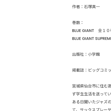
アシガール
作者：石塚真一
あした天気になあれ
巻数：
BLUE GIANT 全１
あしたのジョー
BLUE GIANT SU
亜人
出版社：小学館
あずみ、ＡＺＵＭＩ
掲載誌：ビッグコミ
adabana徒花
宮城県仙台市に住む
穴殺人
ず学生生活を送って
あねどきっ
ある日聞いたジャズ
て、サックスプレー