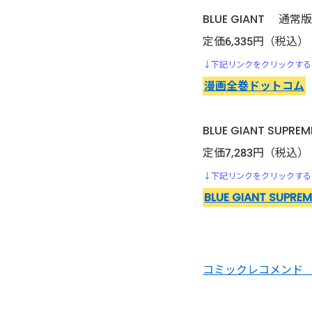
行け!稲中卓球部
BLUE GIANT 通常
生贄投票
定価6,335円（税込）
↓下記リンクをクリックする
石の花
漫画全巻ドットコム
いちご１００％
BLUE GIANT SUPR
定価7,283円（税込）
頭文字D（イニシャル・ディ
ー）
↓下記リンクをクリックする
BLUE GIANT SUPREM
いぬやしき
今際の国のアリス
コミックレコメンド 
医龍-Team Medical
Dragon-