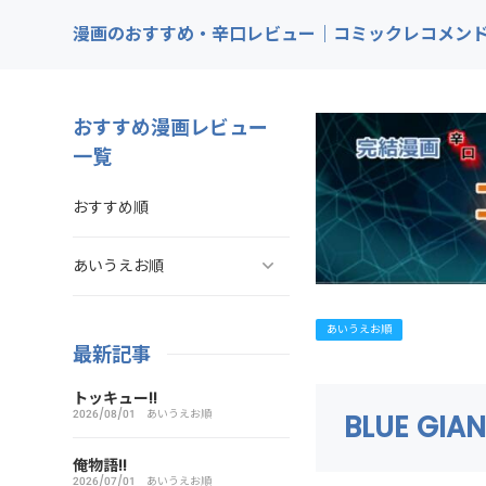
漫画のおすすめ・辛口レビュー｜コミックレコメン
おすすめ漫画レビュー
一覧
おすすめ順
あいうえお順
ああ探偵事務所
あいうえお順
最新記事
ARMS（アームズ）
トッキュー!!
2026/08/01
あいうえお順
BLUE GIA
あいこら
俺物語!!
2026/07/01
あいうえお順