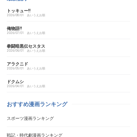
トッキュー!!
ARMS（アームズ）
2026/08/01
あいうえお順
あいこら
俺物語!!
2026/07/01
あいうえお順
アイシールド21
拳闘暗黒伝セスタス
2026/06/01
あいうえお順
I’S（アイズ）
アラクニド
2026/05/01
あいうえお順
藍より青し
ドクムシ
2026/04/01
あいうえお順
アカギ～闇に降り立った天才～
おすすめ漫画ランキング
悪魔とラブソング
スポーツ漫画ランキング
惡の華
戦記・時代劇漫画ランキング