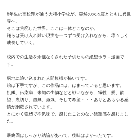
6年生の高松翔が通う大和小学校が、突然の大地震とともに異世
界へ。
そこは荒廃した世界。ここは一体どこなのか。
翔らは受け入れ難い現実を一つずつ受け入れながら、凛々しく
成長していく。
校内での生活を余儀なくされた子供たちの絶望ホラ－漫画で
す。
窮地に追い込まれた人間模様が怖いです。
絵は下手ですが、この作品には、はまっていると思います。
飢餓、伝染病、未知の生物などと戦いながら、犠牲、愛、欲
望、裏切り、虚無、勇気、そして希望・・・ありとあらゆる感
情が網羅されています。
とにかく強烈で不気味で、感じたことのない絶望感を感じまし
た。
最終回はしっかり結論があって、後味はよかったです。