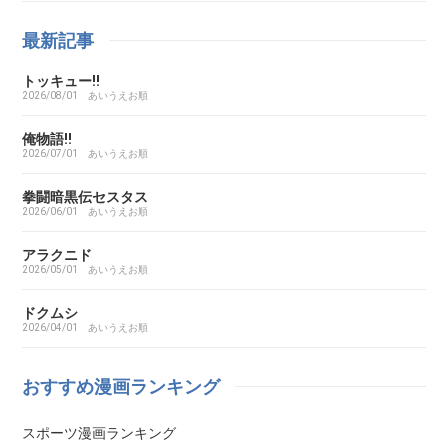
ああ探偵事務所
最新記事
トッキュー!!
ARMS（アームズ）
2026/08/01
あいうえお順
あいこら
俺物語!!
2026/07/01
あいうえお順
アイシールド21
拳闘暗黒伝セスタス
2026/06/01
あいうえお順
I’S（アイズ）
アラクニド
2026/05/01
あいうえお順
藍より青し
ドクムシ
2026/04/01
あいうえお順
アカギ～闇に降り立った天才～
おすすめ漫画ランキング
悪魔とラブソング
スポーツ漫画ランキング