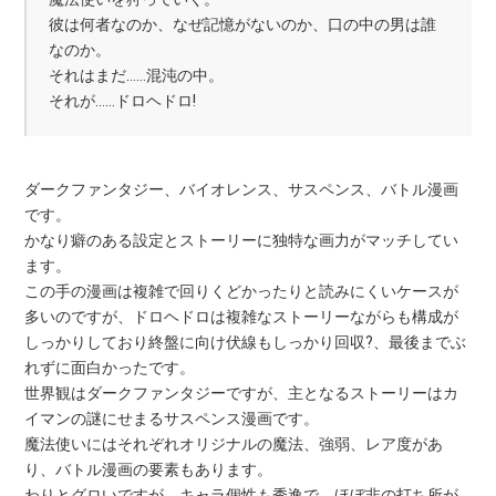
彼は何者なのか、なぜ記憶がないのか、口の中の男は誰
なのか。
それはまだ……混沌の中。
それが……ドロヘドロ!
ダークファンタジー、バイオレンス、サスペンス、バトル漫画
です。
かなり癖のある設定とストーリーに独特な画力がマッチしてい
ます。
この手の漫画は複雑で回りくどかったりと読みにくいケースが
多いのですが、ドロヘドロは複雑なストーリーながらも構成が
しっかりしており終盤に向け伏線もしっかり回収?、最後までぶ
れずに面白かったです。
世界観はダークファンタジーですが、主となるストーリーはカ
イマンの謎にせまるサスペンス漫画です。
魔法使いにはそれぞれオリジナルの魔法、強弱、レア度があ
り、バトル漫画の要素もあります。
わりとグロいですが、キャラ個性も秀逸で、ほぼ非の打ち所が