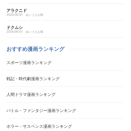
I’S（アイズ）
アラクニド
2026/05/01
あいうえお順
藍より青し
ドクムシ
2026/04/01
あいうえお順
アカギ～闇に降り立った天才～
おすすめ漫画ランキング
悪魔とラブソング
スポーツ漫画ランキング
惡の華
戦記・時代劇漫画ランキング
アクメツ
人間ドラマ漫画ランキング
あさひなぐ
バトル・ファンタジー漫画ランキング
アシガール
ホラー・サスペンス漫画ランキング