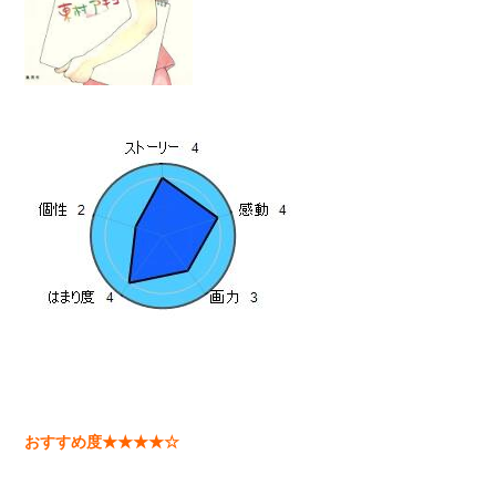
おすすめ度★★★★☆