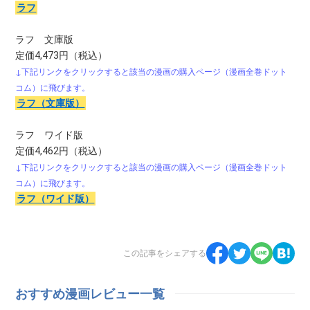
ラフ
ラフ 文庫版
定価4,473円（税込）
↓下記リンクをクリックすると該当の漫画の購入ページ（漫画全巻ドット
コム）に飛びます。
ラフ（文庫版）
ラフ ワイド版
定価4,462円（税込）
↓下記リンクをクリックすると該当の漫画の購入ページ（漫画全巻ドット
コム）に飛びます。
ラフ（ワイド版）
この記事をシェアする
おすすめ漫画レビュー一覧