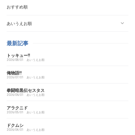
おすすめ順
あいうえお順
ああ探偵事務所
最新記事
トッキュー!!
ARMS（アームズ）
2026/08/01
あいうえお順
あいこら
俺物語!!
2026/07/01
あいうえお順
アイシールド21
拳闘暗黒伝セスタス
2026/06/01
あいうえお順
I’S（アイズ）
アラクニド
2026/05/01
あいうえお順
藍より青し
ドクムシ
2026/04/01
あいうえお順