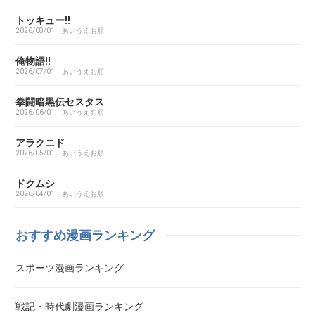
トッキュー!!
ARMS（アームズ）
2026/08/01
あいうえお順
あいこら
俺物語!!
2026/07/01
あいうえお順
アイシールド21
拳闘暗黒伝セスタス
2026/06/01
あいうえお順
I’S（アイズ）
アラクニド
2026/05/01
あいうえお順
藍より青し
ドクムシ
2026/04/01
あいうえお順
アカギ～闇に降り立った天才～
おすすめ漫画ランキング
悪魔とラブソング
スポーツ漫画ランキング
惡の華
戦記・時代劇漫画ランキング