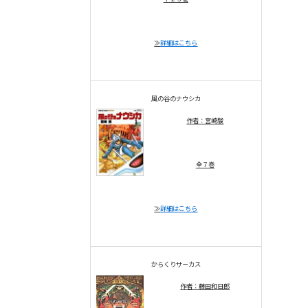
≫
詳細はこちら
風の谷のナウシカ
作者：宮崎駿
全７巻
≫
詳細はこちら
からくりサ－カス
作者：藤田和日郎