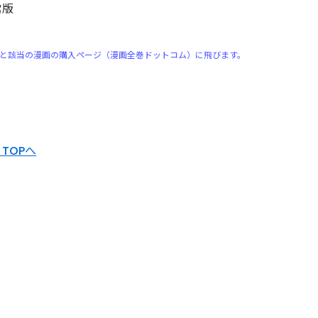
常版
）
と該当の漫画の購入ページ（漫画全巻ドットコム）に飛びます。
TOPへ