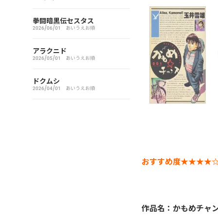
アイシールド21
拳闘暗黒伝セスタス
2026/06/01
あいうえお順
I’S（アイズ）
アラクニド
2026/05/01
あいうえお順
藍より青し
ドクムシ
アカギ～闇に降り立った天才
2026/04/01
あいうえお順
～
悪魔とラブソング
惡の華
おすすめ度★★★★
アクメツ
あさひなぐ
作品名：かもめチャ