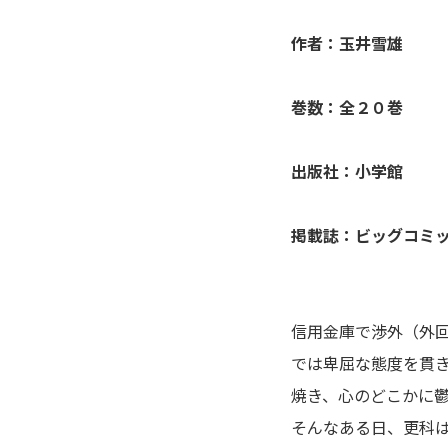
アシガール
作者：玉井雪雄
あした天気になあれ
巻数：全２０巻
あしたのジョー
出版社：小学館
亜人
掲載誌：ビッグコミ
あずみ、ＡＺＵＭＩ
adabana徒花
信用金庫で渉外（外
穴殺人
では卑屈な態度を貫
焼き、心のどこかに
あねどきっ
そんなある日、更科