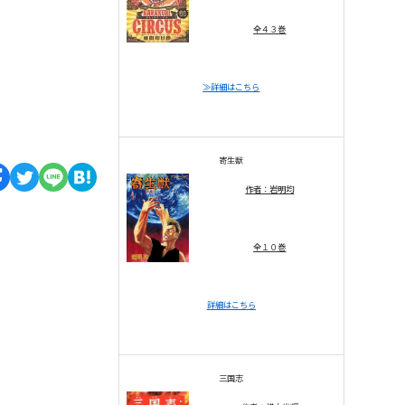
全４３巻
≫詳細はこちら
寄生獣
作者：岩明均
全１０巻
詳細はこちら
三国志