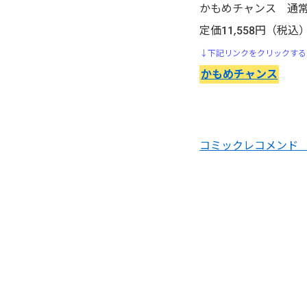
行け!稲中卓球部
かもめチャンス 通
定価11,558円（税込
生贄投票
↓下記リンクをクリックする
かもめチャンス
石の花
いちご１００％
コミックレコメンド 
頭文字D（イニシャル・ディ
ー）
いぬやしき
今際の国のアリス
医龍-Team Medical
Dragon-