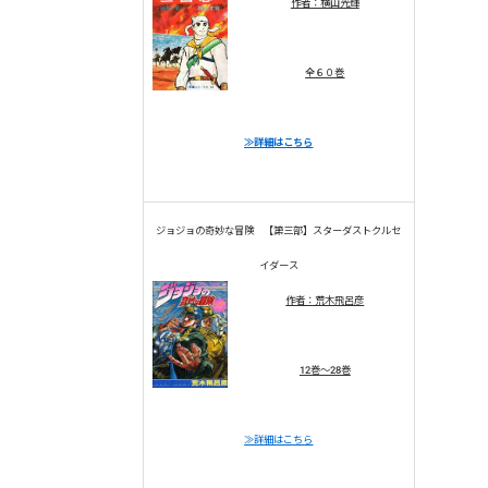
作者：横山光輝
全６０巻
≫詳細はこちら
ジョジョの奇妙な冒険 【第三部】スターダストクルセ
イダース
作者：荒木飛呂彦
12巻～28巻
≫詳細はこちら