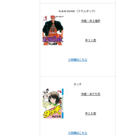
SLAM DUNK（スラムダンク）
作者：井上雄彦
全３１巻
≫詳細はこちら
タッチ
作者：あだち充
全２６巻
≫詳細はこちら