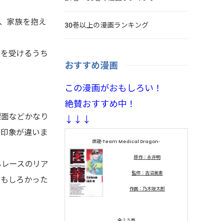
万、家族を抱え
30巻以上の漫画ランキング
訓を受けるうち
おすすめ漫画
この漫画がおもしろい！
絶賛おすすめ中！
理面などかなり
↓↓↓
ど印象が違いま
医龍-Team Medical Dragon-
原作：永井明
るレースのリア
監修：吉沼美恵
おもしろかった
作画：乃木坂太郎
全２５巻