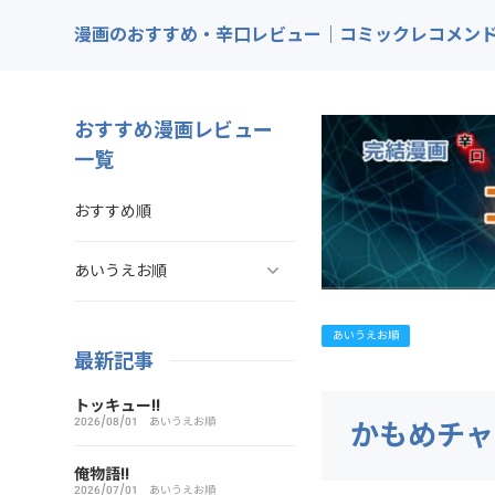
漫画のおすすめ・辛口レビュー｜コミックレコメン
おすすめ漫画レビュー
一覧
おすすめ順
あいうえお順
ああ探偵事務所
あいうえお順
最新記事
ARMS（アームズ）
トッキュー!!
2026/08/01
あいうえお順
かもめチャ
あいこら
俺物語!!
2026/07/01
あいうえお順