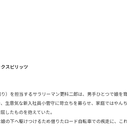
ックスピリッツ
回り）を担当するサラリーマン更科二郎は、男手ひとつで娘を
き、生意気な新入社員小菅守に苛立ちを募らせ、家庭ではやん
鬱屈したものを抱えていた。
は娘の下へ駆けつけるため借りたロード自転車での疾走に、こ