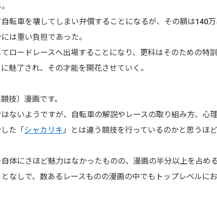
る。
自転車を壊してしまい弁償することになるが、その額は140
ンには重い負担であった。
してロードレースへ出場することになり、更科はそのための特
スに魅了され、その才能を開花させていく。
車競技）漫画です。
ではないようですが、自転車の解説やレースの取り組み方、心
介した「
シャカリキ
」とは違う競技を行っているのかと思うほ
ー自体にさほど魅力はなかったものの、漫画の半分以上を占め
ことなしで、数あるレースものの漫画の中でもトップレベルに