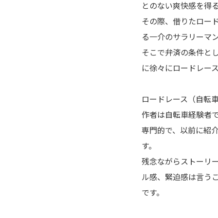
とのない爽快感を得
アポカリプスの砦
その際、借りたロード
アライブ-最終進化的少年-
る一介のサラリーマ
そこで弁済の条件と
荒川アンダーザブリッジ
に徐々にロードレー
アラクニド
ロードレース（自転
暗殺教室
作者は自転車経験者
専門的で、以前に紹
EX 少年漂流
す。
残念ながらストーリ
いいひと。
ル感、緊迫感は言う
です。
イキガミ