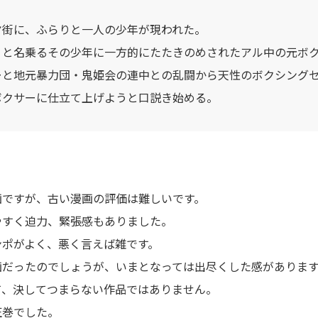
ヤ街に、ふらりと一人の少年が現われた。
）と名乗るその少年に一方的にたたきのめされたアル中の元ボ
ーと地元暴力団・鬼姫会の連中との乱闘から天性のボクシング
ボクサーに仕立て上げようと口説き始める。
。
画ですが、古い漫画の評価は難しいです。
やすく迫力、緊張感もありました。
ンポがよく、悪く言えば雑です。
画だったのでしょうが、いまとなっては出尽くした感がありま
て、決してつまらない作品ではありません。
圧巻でした。