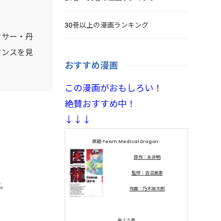
30巻以上の漫画ランキング
クサー・丹
センスを見
おすすめ漫画
この漫画がおもしろい！
絶賛おすすめ中！
↓↓↓
医龍-Team Medical Dragon-
原作：永井明
監修：吉沼美恵
す。
作画：乃木坂太郎
全２５巻