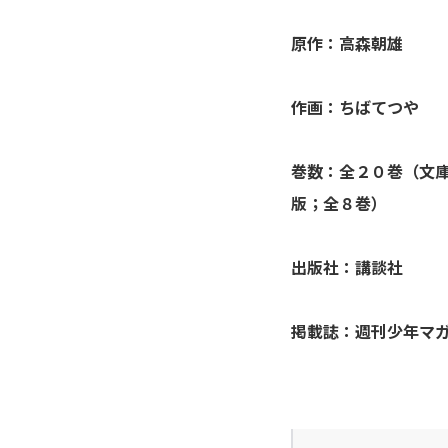
アシガール
原作：高森朝雄
あした天気になあれ
作画：ちばてつや
あしたのジョー
巻数：全２０巻（文
亜人
版；全８巻）
あずみ、ＡＺＵＭＩ
出版社：講談社
adabana徒花
掲載誌：週刊少年マ
穴殺人
あねどきっ