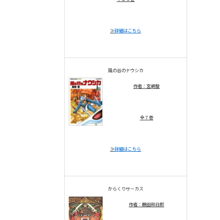
≫
詳細はこちら
風の谷のナウシカ
作者：宮崎駿
全７巻
≫
詳細はこちら
からくりサ－カス
作者：藤田和日郎