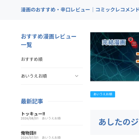
漫画のおすすめ・辛口レビュー｜コミックレコメン
おすすめ漫画レビュー
一覧
おすすめ順
あいうえお順
ああ探偵事務所
あいうえお順
最新記事
ARMS（アームズ）
トッキュー!!
2026/08/01
あいうえお順
あしたのジ
あいこら
俺物語!!
2026/07/01
あいうえお順