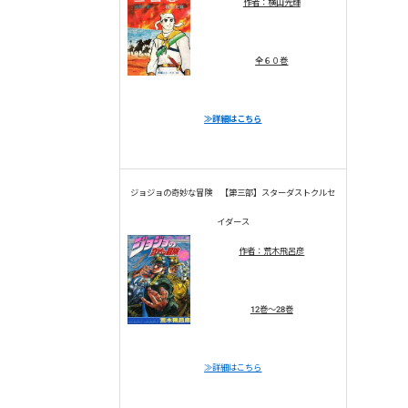
作者：横山光輝
全６０巻
≫詳細はこちら
ジョジョの奇妙な冒険 【第三部】スターダストクルセ
イダース
作者：荒木飛呂彦
12巻～28巻
≫詳細はこちら