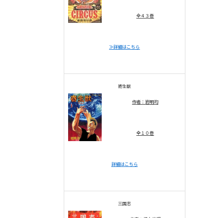
全４３巻
≫詳細はこちら
寄生獣
作者：岩明均
全１０巻
詳細はこちら
三国志