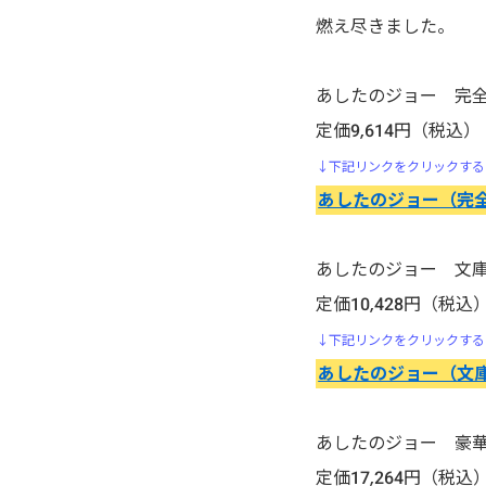
行け!稲中卓球部
燃え尽きました。
生贄投票
あしたのジョー 完
石の花
定価9,614円（税込）
↓下記リンクをクリックする
いちご１００％
あしたのジョー（完
頭文字D（イニシャル・ディ
ー）
あしたのジョー 文
定価10,428円（税込
いぬやしき
↓下記リンクをクリックする
あしたのジョー（文
今際の国のアリス
医龍-Team Medical
あしたのジョー 豪
Dragon-
定価17,264円（税込