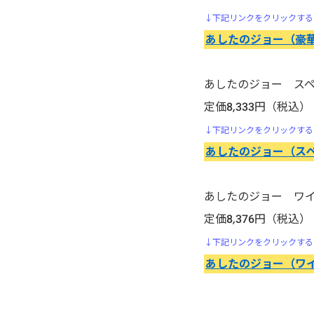
↓下記リンクをクリックする
インベスターZ
あしたのジョー（豪
うしおととら
あしたのジョー ス
うさぎドロップ
定価8,333円（税込）
↓下記リンクをクリックする
部屋(うち)においでよ｜おす
あしたのジョー（ス
すめ漫画レビュー
ウダウダやってるヒマはねェ!
あしたのジョー ワ
定価8,376円（税込）
怨み屋本舗
↓下記リンクをクリックする
あしたのジョー（ワ
ウルフガイ 狼の紋章
ヴォイニッチホテル