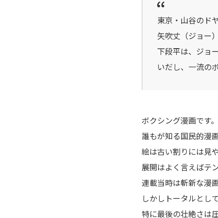
アポカリプスの砦
東京・山谷のド
アライブ-最終進化的少年-
矢吹丈（ジョー
下段平は、ジョ
荒川アンダーザブリッジ
いだし、一流の
アラクニド
暗殺教室
ボクシング漫画です
誰もが知る国民的漫
EX 少年漂流
絵は古い割りには見
いいひと。
展開はよく言えばテ
連載当時は斬新な漫
イキガミ
しかしトータルとし
特に最後の壮絶さは