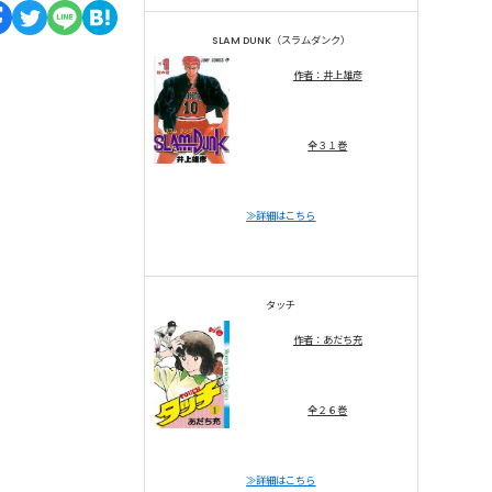
SLAM DUNK（スラムダンク）
作者：井上雄彦
全３１巻
≫詳細はこちら
タッチ
作者：あだち充
全２６巻
≫詳細はこちら