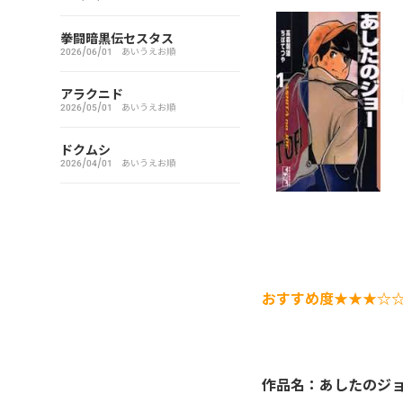
アイシールド21
拳闘暗黒伝セスタス
2026/06/01
あいうえお順
I’S（アイズ）
アラクニド
2026/05/01
あいうえお順
藍より青し
ドクムシ
アカギ～闇に降り立った天才
2026/04/01
あいうえお順
～
悪魔とラブソング
惡の華
おすすめ度★★★☆
アクメツ
あさひなぐ
作品名：あしたのジ